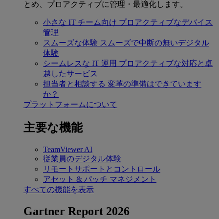
とめ、プロアクティブに管理・最適化します。
小さな IT チーム向け
プロアクティブなデバイス
管理
スムーズな体験
スムーズで中断の無いデジタル
体験
シームレスな IT 運用
プロアクティブな対応と卓
越したサービス
担当者と相談する
変革の準備はできています
か？
プラットフォームについて
主要な機能
TeamViewer AI
従業員のデジタル体験
リモートサポートとコントロール
アセット & パッチ マネジメント
すべての機能を表示
Gartner Report 2026