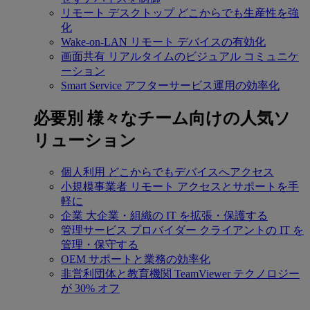
リモート デスクトップ
どこからでも生産性を強
化
Wake-on-LAN
リモート デバイスの有効化
画面共有
リアルタイムのビジュアル コミュニケ
ーション
Smart Service
アフターサービス運用の効率化
必要別
様々なチーム向けの人気ソ
リューション
個人利用
どこからでもデバイスへアクセス
小規模事業者
リモート アクセスとサポートを手
軽に
企業
大企業・組織の IT を拡張・保護する
管理サービス プロバイダー
クライアントの IT を
管理・保守する
OEM
サポートと業務の効率化
非営利団体と教育機関
TeamViewer テクノロジー
が 30% オフ