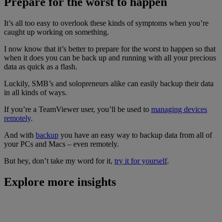
Prepare for the worst to happen
It’s all too easy to overlook these kinds of symptoms when you’re
caught up working on something.
I now know that it’s better to prepare for the worst to happen so that
when it does you can be back up and running with all your precious
data as quick as a flash.
Luckily, SMB’s and solopreneurs alike can easily backup their data
in all kinds of ways.
If you’re a TeamViewer user, you’ll be used to
managing devices
remotely
.
And with
backup
you have an easy way to backup data from all of
your PCs and Macs – even remotely.
But hey, don’t take my word for it,
try it for yourself
.
Explore more insights