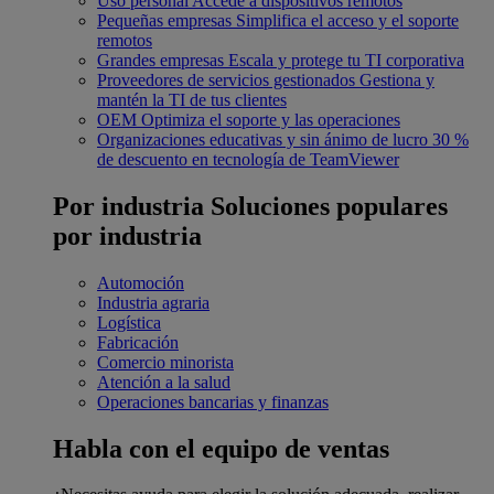
Uso personal
Accede a dispositivos remotos
Pequeñas empresas
Simplifica el acceso y el soporte
remotos
Grandes empresas
Escala y protege tu TI corporativa
Proveedores de servicios gestionados
Gestiona y
mantén la TI de tus clientes
OEM
Optimiza el soporte y las operaciones
Organizaciones educativas y sin ánimo de lucro
30 %
de descuento en tecnología de TeamViewer
Por industria
Soluciones populares
por industria
Automoción
Industria agraria
Logística
Fabricación
Comercio minorista
Atención a la salud
Operaciones bancarias y finanzas
Habla con el equipo de ventas