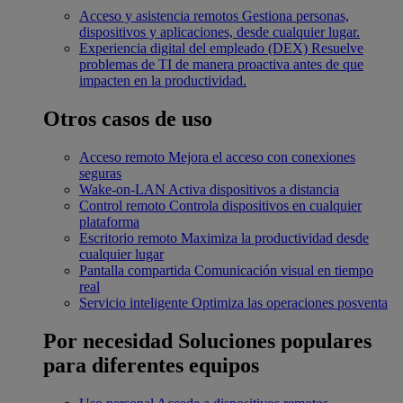
Acceso y asistencia remotos
Gestiona personas,
dispositivos y aplicaciones, desde cualquier lugar.
Experiencia digital del empleado (DEX)
Resuelve
problemas de TI de manera proactiva antes de que
impacten en la productividad.
Otros casos de uso
Acceso remoto
Mejora el acceso con conexiones
seguras
Wake-on-LAN
Activa dispositivos a distancia
Control remoto
Controla dispositivos en cualquier
plataforma
Escritorio remoto
Maximiza la productividad desde
cualquier lugar
Pantalla compartida
Comunicación visual en tiempo
real
Servicio inteligente
Optimiza las operaciones posventa
Por necesidad
Soluciones populares
para diferentes equipos