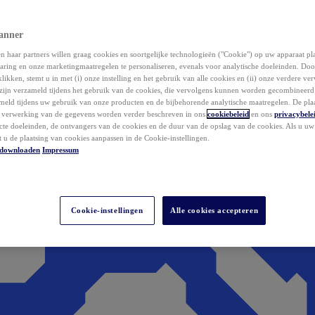
anner
 haar partners willen graag cookies en soortgelijke technologieën ("Cookie") op uw apparaat p
aring en onze marketingmaatregelen te personaliseren, evenals voor analytische doeleinden. Do
klikken, stemt u in met (i) onze instelling en het gebruik van alle cookies en (ii) onze verdere v
zijn verzameld tijdens het gebruik van de cookies, die vervolgens kunnen worden gecombineer
ameld tijdens uw gebruik van onze producten en de bijbehorende analytische maatregelen. De pla
e verwerking van de gegevens worden verder beschreven in ons
cookiebeleid
en ons
privacybele
acte doeleinden, de ontvangers van de cookies en de duur van de opslag van de cookies. Als u u
t u de plaatsing van cookies aanpassen in de Cookie-instellingen.
downloaden
Impressum
Cookie-instellingen
Alle cookies accepteren