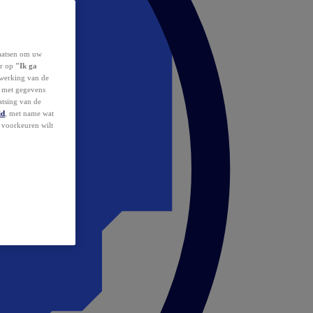
laatsen om uw
or op
"Ik ga
erwerking van de
d met gegevens
atsing van de
id
, met name wat
w voorkeuren wilt