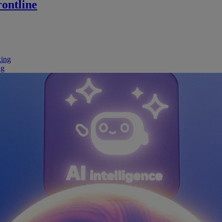
ontline
king
ng