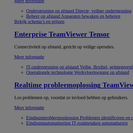
Meer informatie
Ondersteuning op afstand
Directe, veilige ondersteuning
Beheer op afstand
Apparaten bewaken en beheren
Bekijk schema’s en prijzen
Enterprise
TeamViewer Tensor
Connectiviteit op afstand, gericht op veilige operaties.
Meer informatie
IT-ondersteuning op afstand
Veilig, flexibel, geïntegreerd
Operationele technologie
Werkvloertoegang op afstand
Realtime probleemoplossing
TeamVie
Los problemen op, voordat ze invloed hebben op gebruikers.
Meer informatie
Eindpuntprobleemoplossing
Problemen identificeren en 
Eindpuntautomatisering
IT-routinetaken automatiseren