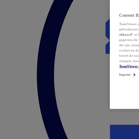
Consent B
TeamViewer en
gebruikerserv
akkoord"
te 
gegevens die 
die zijn verz
cookies en d
betreft de ex
wijzigen, kun
TeamViewer 
Imprint