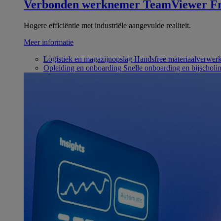
Verbonden werknemer
TeamViewer Fr
Hogere efficiëntie met industriële aangevulde realiteit.
Meer informatie
Logistiek en magazijnopslag
Handsfree materiaalverwer
Opleiding en onboarding
Snelle onboarding en bijscholi