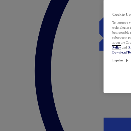
Cookie Co
To improve yo
technologies 
best possible
subsequent pr
about the Coo
Policy
and
P
Download T
Imprint