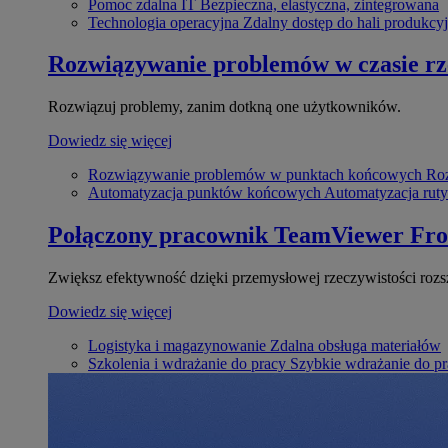
Pomoc zdalna IT
Bezpieczna, elastyczna, zintegrowana
Technologia operacyjna
Zdalny dostęp do hali produkcyj
Rozwiązywanie problemów w czasie r
Rozwiązuj problemy, zanim dotkną one użytkowników.
Dowiedz się więcej
Rozwiązywanie problemów w punktach końcowych
Roz
Automatyzacja punktów końcowych
Automatyzacja rut
Połączony pracownik
TeamViewer Fro
Zwiększ efektywność dzięki przemysłowej rzeczywistości rozs
Dowiedz się więcej
Logistyka i magazynowanie
Zdalna obsługa materiałów
Szkolenia i wdrażanie do pracy
Szybkie wdrażanie do pra