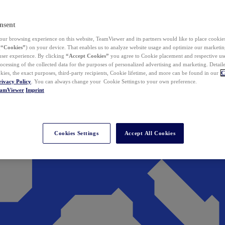
nsent
ur browsing experience on this website, TeamViewer and its partners would like to place cookies
(
“Cookies”
) on your device. That enables us to analyze website usage and optimize our marketing
 user experience. By clicking
“Accept Cookies”
you agree to Cookie placement and respective use,
ocessing of the collected data for the purposes of personalized advertising and marketing. Detail
kies, the exact purposes, third-party recipients, Cookie lifetime, and more can be found in our
C
rivacy Policy
. You can always change your Cookie Settings to your own preference.
eamViewer
Imprint
Cookies Settings
Accept All Cookies