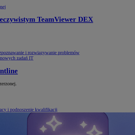
nej
zeczywistym
TeamViewer DEX
poznawanie i rozwiązywanie problemów
ynowych zadań IT
ntline
zerzonej.
cy i podnoszenie kwalifikacji