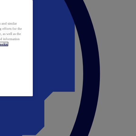
 and similar
 efforts for the
 as well as the
ed information
ookie