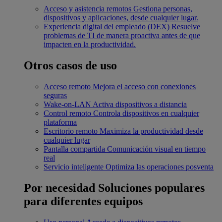
Acceso y asistencia remotos
Gestiona personas,
dispositivos y aplicaciones, desde cualquier lugar.
Experiencia digital del empleado (DEX)
Resuelve
problemas de TI de manera proactiva antes de que
impacten en la productividad.
Otros casos de uso
Acceso remoto
Mejora el acceso con conexiones
seguras
Wake-on-LAN
Activa dispositivos a distancia
Control remoto
Controla dispositivos en cualquier
plataforma
Escritorio remoto
Maximiza la productividad desde
cualquier lugar
Pantalla compartida
Comunicación visual en tiempo
real
Servicio inteligente
Optimiza las operaciones posventa
Por necesidad
Soluciones populares
para diferentes equipos