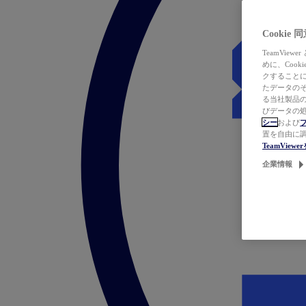
Cookie
TeamVi
めに、Coo
クすることによ
たデータのそ
る当社製品の
びデータの処
シー
および
置を自由に
TeamVie
企業情報