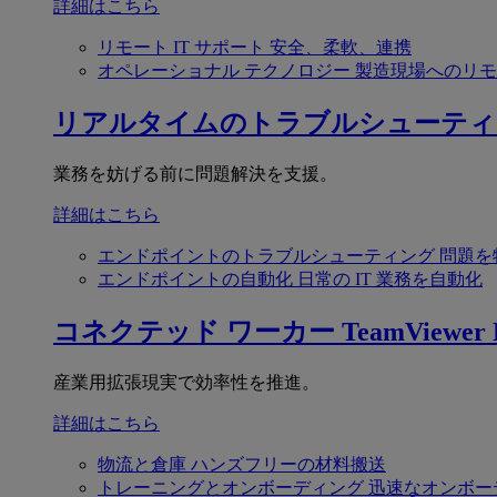
詳細はこちら
リモート IT サポート
安全、柔軟、連携
オペレーショナル テクノロジー
製造現場へのリモ
リアルタイムのトラブルシューティ
業務を妨げる前に問題解決を支援。
詳細はこちら
エンドポイントのトラブルシューティング
問題を
エンドポイントの自動化
日常の IT 業務を自動化
コネクテッド ワーカー
TeamViewer F
産業用拡張現実で効率性を推進。
詳細はこちら
物流と倉庫
ハンズフリーの材料搬送
トレーニングとオンボーディング
迅速なオンボー