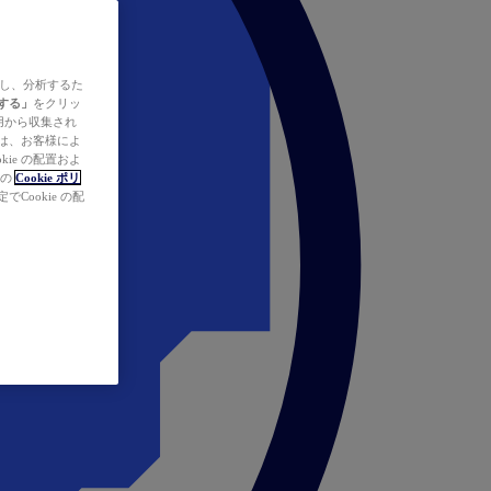
ズし、分析するた
する」
をクリッ
の使用から収集され
タは、お客様によ
ie の配置およ
社の
Cookie ポリ
Cookie の配