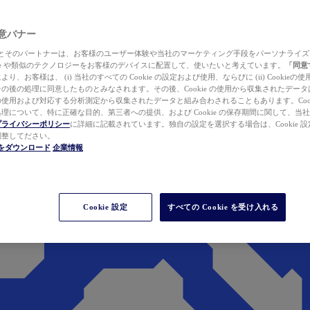
 同意バナー
ewer とそのパートナーは、お客様のユーザー体験や当社のマーケティング手段をパーソナライ
kie や類似のテクノロジーをお客様のデバイスに配置して、使いたいと考えています。
「同意
り、お客様は、 (i) 当社のすべての Cookie の設定および使用、ならびに (ii) Cookie
の後の処理に同意したものとみなされます。その後、Cookie の使用から収集されたデー
使用および対応する分析測定から収集されたデータと組み合わされることもあります。Cook
理について、特に正確な目的、第三者への提供、および Cookie の保存期間に関して、当
プライバシーポリシー
に詳細に記載されています。独自の設定を選択する場合は、Cookie 設定で
調整してださい。
werをダウンロード
企業情報
Cookie 設定
すべての Cookie を受け入れる