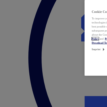
Cookie Co
To improve yo
technologies 
best possible
subsequent pr
about the Coo
Policy
and
P
Download T
Imprint