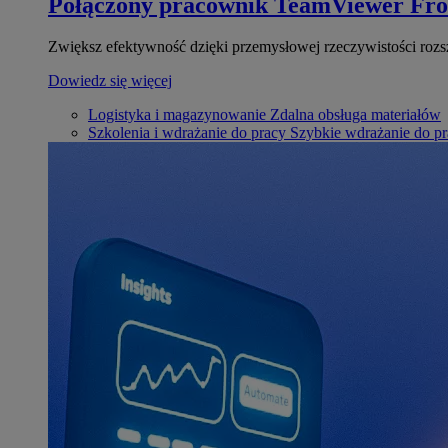
Połączony pracownik
TeamViewer Fro
Zwiększ efektywność dzięki przemysłowej rzeczywistości rozs
Dowiedz się więcej
Logistyka i magazynowanie
Zdalna obsługa materiałów
Szkolenia i wdrażanie do pracy
Szybkie wdrażanie do pra