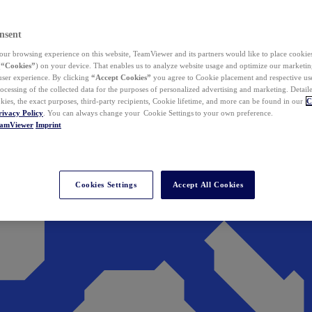
nsent
ur browsing experience on this website, TeamViewer and its partners would like to place cookies
(
“Cookies”
) on your device. That enables us to analyze website usage and optimize our marketing
 user experience. By clicking
“Accept Cookies”
you agree to Cookie placement and respective use,
ocessing of the collected data for the purposes of personalized advertising and marketing. Detail
kies, the exact purposes, third-party recipients, Cookie lifetime, and more can be found in our
C
rivacy Policy
. You can always change your Cookie Settings to your own preference.
eamViewer
Imprint
Cookies Settings
Accept All Cookies