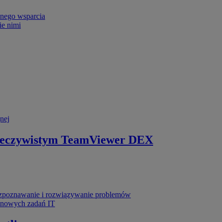
nego wsparcia
ie nimi
nej
zeczywistym
TeamViewer DEX
poznawanie i rozwiązywanie problemów
ynowych zadań IT