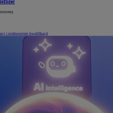
ntline
zerzonej.
cy i podnoszenie kwalifikacji