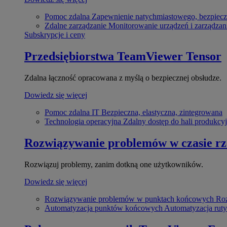
Pomoc zdalna
Zapewnienie natychmiastowego, bezpiecz
Zdalne zarządzanie
Monitorowanie urządzeń i zarządzan
Subskrypcje i ceny
Przedsiębiorstwa
TeamViewer Tensor
Zdalna łączność opracowana z myślą o bezpiecznej obsłudze.
Dowiedz się więcej
Pomoc zdalna IT
Bezpieczna, elastyczna, zintegrowana
Technologia operacyjna
Zdalny dostęp do hali produkcyj
Rozwiązywanie problemów w czasie r
Rozwiązuj problemy, zanim dotkną one użytkowników.
Dowiedz się więcej
Rozwiązywanie problemów w punktach końcowych
Roz
Automatyzacja punktów końcowych
Automatyzacja rut