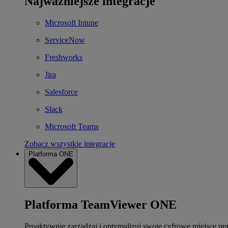
Najważniejsze integracje
Microsoft Intune
ServiceNow
Freshworks
Jira
Salesforce
Slack
Microsoft Teams
Zobacz wszystkie integracje
Platforma ONE
Platforma TeamViewer ONE
Proaktywnie zarządzaj i optymalizuj swoje cyfrowe miejsce pr