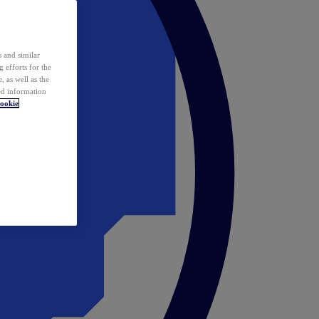
 and similar
 efforts for the
 as well as the
ed information
ookie