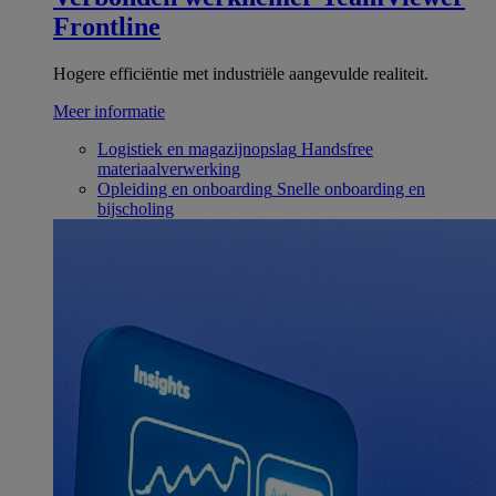
Frontline
Hogere efficiëntie met industriële aangevulde realiteit.
Meer informatie
Logistiek en magazijnopslag
Handsfree
materiaalverwerking
Opleiding en onboarding
Snelle onboarding en
bijscholing