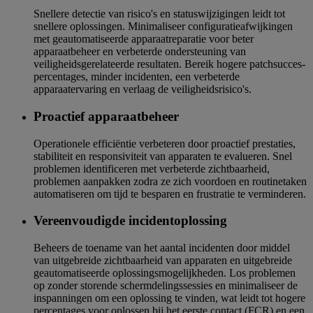
Snellere detectie van risico's en statuswijzigingen leidt tot
snellere oplossingen. Minimaliseer configuratieafwijkingen
met geautomatiseerde apparaatreparatie voor beter
apparaatbeheer en verbeterde ondersteuning van
veiligheidsgerelateerde resultaten. Bereik hogere patchsucces-
percentages, minder incidenten, een verbeterde
apparaatervaring en verlaag de veiligheidsrisico's.
Proactief apparaatbeheer
Operationele efficiëntie verbeteren door proactief prestaties,
stabiliteit en responsiviteit van apparaten te evalueren. Snel
problemen identificeren met verbeterde zichtbaarheid,
problemen aanpakken zodra ze zich voordoen en routinetaken
automatiseren om tijd te besparen en frustratie te verminderen.
Vereenvoudigde incidentoplossing
Beheers de toename van het aantal incidenten door middel
van uitgebreide zichtbaarheid van apparaten en uitgebreide
geautomatiseerde oplossingsmogelijkheden. Los problemen
op zonder storende schermdelingssessies en minimaliseer de
inspanningen om een oplossing te vinden, wat leidt tot hogere
percentages voor oplossen bij het eerste contact (FCR) en een