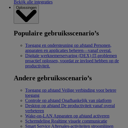
Bekijk alle integraties
Oplossingen
Populaire gebruiksscenario’s
Toegang en ondersteuning op afstand
Personen,
apparaten en applicaties beheren—vanaf overal.
Digitale werknemerservaring (DEX)
IT-problemen
proactief oplossen, voordat ze invloed hebben op de
productiviteit.
Andere gebruiksscenario’s
Toegang op afstand
Veilige verbinding voor betere
toegang
Controle op afstand
Onafhankelijk van platform
Desktop op afstand
De productiviteit vanaf overal
verbeteren
Wake-on-LAN
Apparaten op afstand activeren
Schermdeling
Realtime visuele communicatie
Smart Service
Aftersales-activiteiten stroomlijnen