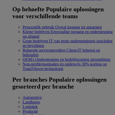
Op behoefte
Populaire oplossingen
voor verschillende teams
Persoonlijk gebruik
Overal toegang tot apparaten
Kleine bedrijven
Eenvoudige toegang en ondersteuning
op afstand
Grote bedrijven
IT van grote ondernemingen opschalen
en beveiligen
Beheerde serviceproviders
Client-IT beheren en
behouden
OEM's
Ondersteuning en bedrijfsvoering stroomlijnen
Non-profitorganisaties en onderwijs
30% korting op
TeamViewer-technologie
Per branches
Populaire oplossingen
gesorteerd per branche
Automotive
Landbouw
Logistiek
Productie