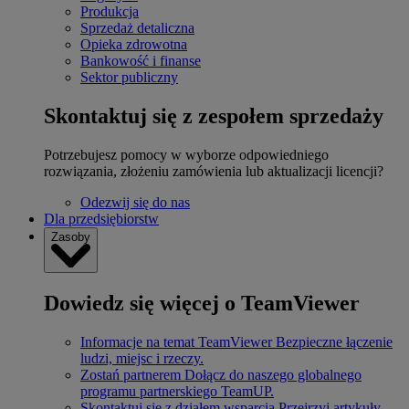
Produkcja
Sprzedaż detaliczna
Opieka zdrowotna
Bankowość i finanse
Sektor publiczny
Skontaktuj się z zespołem sprzedaży
Potrzebujesz pomocy w wyborze odpowiedniego
rozwiązania, złożeniu zamówienia lub aktualizacji licencji?
Odezwij się do nas
Dla przedsiębiorstw
Zasoby
Dowiedz się więcej o TeamViewer
Informacje na temat TeamViewer
Bezpieczne łączenie
ludzi, miejsc i rzeczy.
Zostań partnerem
Dołącz do naszego globalnego
programu partnerskiego TeamUP.
Skontaktuj się z działem wsparcia
Przejrzyj artykuły