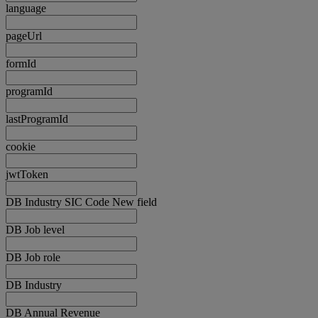
language
pageUrl
formId
programId
lastProgramId
cookie
jwtToken
DB Industry SIC Code New field
DB Job level
DB Job role
DB Industry
DB Annual Revenue