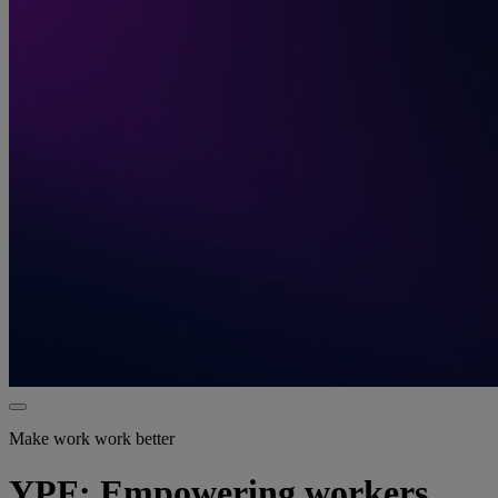
Make work work better
YPF: Empowering workers,