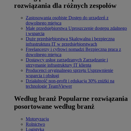
rozwiązania dla różnych zespołów
Zastosowania osobiste
Dostęp do urządzeń z
dowolnego miejsca
Małe przedsiębiorstwa
Uproszczenie dostępu zdalnego
i wsparcia
Duże przedsiębiorstwa
Skalowalna i bezpieczna
infrastruktura IT w przedsiębiorstwach
Freelancerzy i cyfrowi nomadzi
Bezpieczna praca z
dowolnego miejsca
Dostawcy usług zarządzanych
Zarządzanie i
utrzymanie infrastruktury IT klienta
Producenci oryginalnego sprzętu
Usprawnienie
wsparcia i obsługi
Działalność non-profit i edukacja
30% zniżki na
technologię TeamViewer
Według branż
Popularne rozwiązania
posortowane według branż
Motoryzacja
Rolnictwo
Logistyka