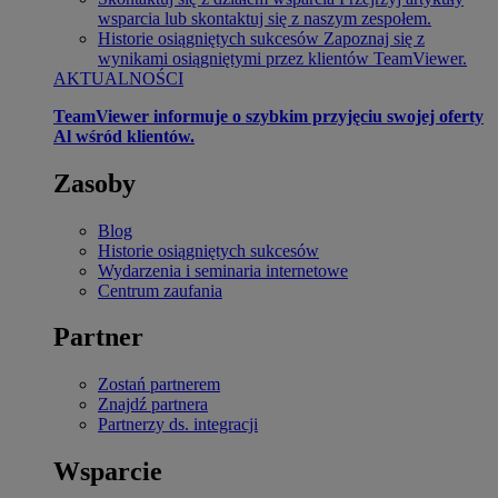
wsparcia lub skontaktuj się z naszym zespołem.
Historie osiągniętych sukcesów
Zapoznaj się z
wynikami osiągniętymi przez klientów TeamViewer.
AKTUALNOŚCI
TeamViewer informuje o szybkim przyjęciu swojej oferty
Al wśród klientów.
Zasoby
Blog
Historie osiągniętych sukcesów
Wydarzenia i seminaria internetowe
Centrum zaufania
Partner
Zostań partnerem
Znajdź partnera
Partnerzy ds. integracji
Wsparcie