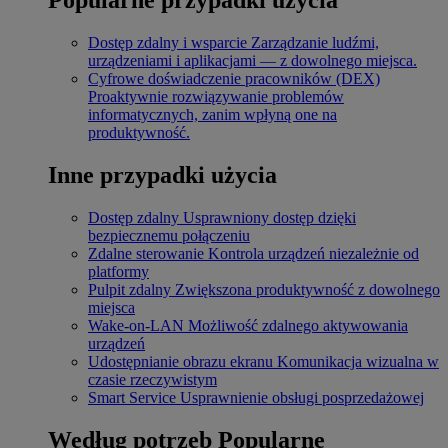
Dostęp zdalny i wsparcie
Zarządzanie ludźmi,
urządzeniami i aplikacjami — z dowolnego miejsca.
Cyfrowe doświadczenie pracowników (DEX)
Proaktywnie rozwiązywanie problemów
informatycznych, zanim wpłyną one na
produktywność.
Inne przypadki użycia
Dostęp zdalny
Usprawniony dostęp dzięki
bezpiecznemu połączeniu
Zdalne sterowanie
Kontrola urządzeń niezależnie od
platformy
Pulpit zdalny
Zwiększona produktywność z dowolnego
miejsca
Wake-on-LAN
Możliwość zdalnego aktywowania
urządzeń
Udostępnianie obrazu ekranu
Komunikacja wizualna w
czasie rzeczywistym
Smart Service
Usprawnienie obsługi posprzedażowej
Według potrzeb
Popularne