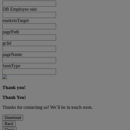
DB Employee size
marketoTarget
pagePath
gclid
pageName
formType
Thank you!
Thank You!
Thanks for contacting us! We´ll be in touch soon.
Download
Back
Close