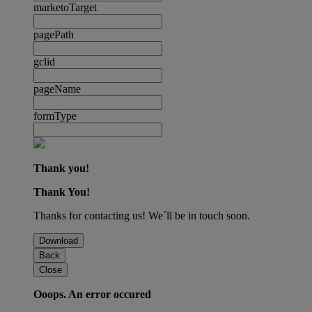
marketoTarget
pagePath
gclid
pageName
formType
Thank you!
Thank You!
Thanks for contacting us! We´ll be in touch soon.
Download
Back
Close
Ooops. An error occured