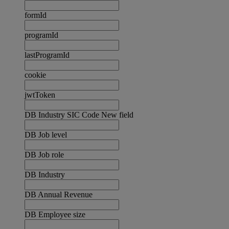
formId
programId
lastProgramId
cookie
jwtToken
DB Industry SIC Code New field
DB Job level
DB Job role
DB Industry
DB Annual Revenue
DB Employee size