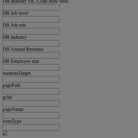
DB Industry SIC Code New field
DB Job level
DB Job role
DB Industry
DB Annual Revenue
DB Employee size
marketoTarget
pagePath
gclid
pageName
formType