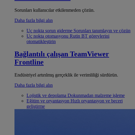
Sorunları kullanıcılar etkilenmeden çözün.
Daha fazla bilgi alın
Uç nokta sorun giderme
Sorunları tanımlayın ve çözün
Uç nokta otomasyonu
Rutin BT görevlerini
otomatikleştirin
Bağlantılı çalışan
TeamViewer
Frontline
Endüstriyel artırılmış gerçeklik ile verimliliği sürdürün.
Daha fazla bilgi alın
Lojistik ve depolama
Dokunmadan malzeme işleme
Eğitim ve oryantasyon
Hızlı oryantasyon ve beceri
geliştirme