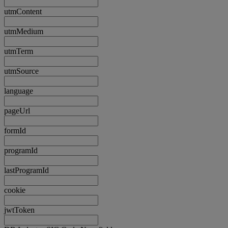
utmContent
utmMedium
utmTerm
utmSource
language
pageUrl
formId
programId
lastProgramId
cookie
jwtToken