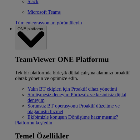
Slack
Microsoft Teams
Tüm entegrasyonları görüntüleyin
ONE platformu
TeamViewer ONE Platformu
Tek bir platformda birleşik dijital çalışma alanınızı proaktif
olarak yönetin ve optimize edin.
Yalın BT ekipleri için
Proaktif cihaz yönetimi
Sürtüşmesiz deneyim
Pürüzsüz ve kesintisiz dijital
deneyim
Sorunsuz BT operasyonu
Proaktif düzeltme ve
olağanüstü hizmet
Ekibimizle konuşun
Dönüşüme hazır mısınız?
Platformu keşfedin
Temel Özellikler