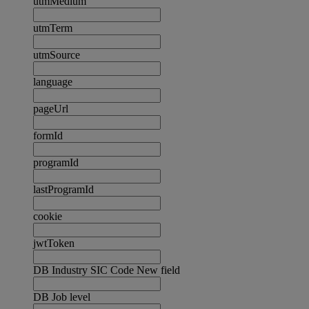
utmMedium
utmTerm
utmSource
language
pageUrl
formId
programId
lastProgramId
cookie
jwtToken
DB Industry SIC Code New field
DB Job level