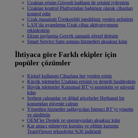
Uzaktan erişim
Güvenli bağlantı ile erişimi iyileştirin
Uzaktan kontrol
Platformdan bağımsız olarak cihazları
kontrol edin
Uzak masaüstü
Üretkenliği istediğiniz yerden geliştirin
LAN’da uyandırma
Uzak cihaz aktivasyonunu
etkinleştirin
Ekran paylaşma
Gerçek zamanlı görsel iletişim
Smart Service
Satış sonrası hizmetleri aksaksız kılın
İhtiyaca göre
Farklı ekipler için
popüler çözümler
Kişisel kullanım
Cihazlara her yerden erişin
Küçük işletmeler
Uzaktan erişimi ve desteği basitleştirin
Büyük işletmeler
Kurumsal BT’yi genişletin ve güvenli
kılın
Serbest çalışanlar ve dijital göçebeler
Herhangi bir
konumdan güvenle çalışın
Yönetilen hizmetler sağlayıcıları
İstemci BT’yi yönetin
ve sürdürün
OEM’ler
Destek ve operasyonları aksaksız kılın
Kar amacı gütmeyen kuruluş ve eğitim kurumu
TeamViewer teknolojisi %30 indirimli