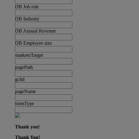
DB Job role
DB Industry
DB Annual Revenue
DB Employee size
marketoTarget
pagePath
gclid
pageName
formType
Thank you!
Thank You!