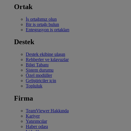
Ortak
İş ortağımız olun
Bir iş ortağı bulun
Entegrasyon iş ortakları
Destek
Destek ekibine ulaşın
Rehberler ve kılavuzlar
Bilgi Tabanı
Sistem durumu
Özel modüller
Geliştiriciler için
Topluluk
Firma
TeamViewer Hakkında
Kariyer
Yatırımcılar
Haber odası