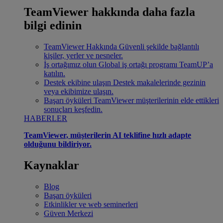
TeamViewer hakkında daha fazla
bilgi edinin
TeamViewer Hakkında
Güvenli şekilde bağlantılı
kişiler, yerler ve nesneler.
İş ortağımız olun
Global iş ortağı programı TeamUP’a
katılın.
Destek ekibine ulaşın
Destek makalelerinde gezinin
veya ekibimize ulaşın.
Başarı öyküleri
TeamViewer müşterilerinin elde ettikleri
sonuçları keşfedin.
HABERLER
TeamViewer, müşterilerin AI teklifine hızlı adapte
olduğunu bildiriyor.
Kaynaklar
Blog
Başarı öyküleri
Etkinlikler ve web seminerleri
Güven Merkezi