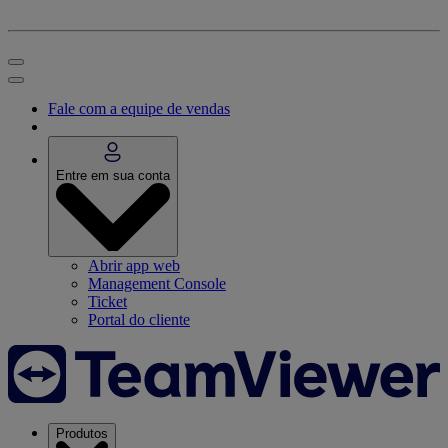
Fale com a equipe de vendas
Entre em sua conta
Abrir app web
Management Console
Ticket
Portal do cliente
Produtos