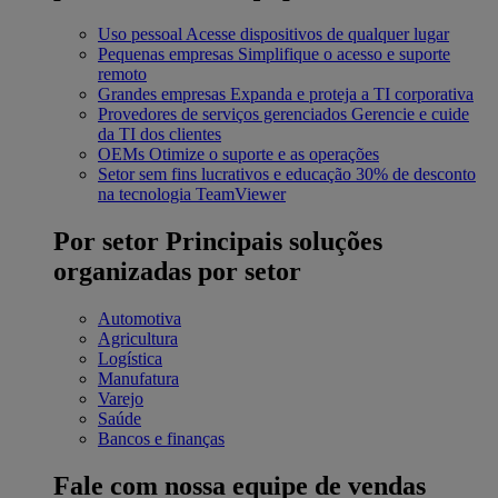
Uso pessoal
Acesse dispositivos de qualquer lugar
Pequenas empresas
Simplifique o acesso e suporte
remoto
Grandes empresas
Expanda e proteja a TI corporativa
Provedores de serviços gerenciados
Gerencie e cuide
da TI dos clientes
OEMs
Otimize o suporte e as operações
Setor sem fins lucrativos e educação
30% de desconto
na tecnologia TeamViewer
Por setor
Principais soluções
organizadas por setor
Automotiva
Agricultura
Logística
Manufatura
Varejo
Saúde
Bancos e finanças
Fale com nossa equipe de vendas