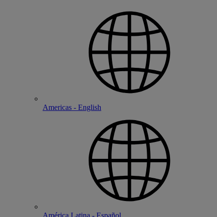
Americas - English
América Latina - Español