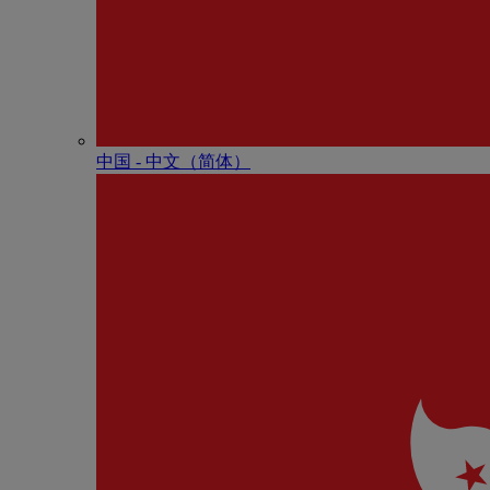
中国 - 中⽂（简体）