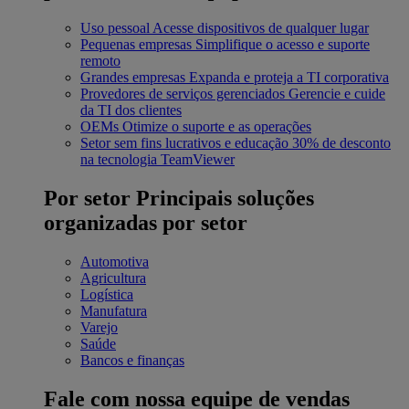
Uso pessoal
Acesse dispositivos de qualquer lugar
Pequenas empresas
Simplifique o acesso e suporte
remoto
Grandes empresas
Expanda e proteja a TI corporativa
Provedores de serviços gerenciados
Gerencie e cuide
da TI dos clientes
OEMs
Otimize o suporte e as operações
Setor sem fins lucrativos e educação
30% de desconto
na tecnologia TeamViewer
Por setor
Principais soluções
organizadas por setor
Automotiva
Agricultura
Logística
Manufatura
Varejo
Saúde
Bancos e finanças
Fale com nossa equipe de vendas