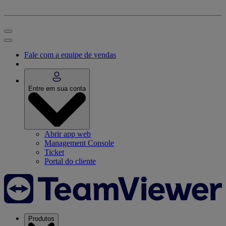
Fale com a equipe de vendas
Entre em sua conta
Abrir app web
Management Console
Ticket
Portal do cliente
Produtos