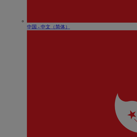
中国 - 中⽂（简体）