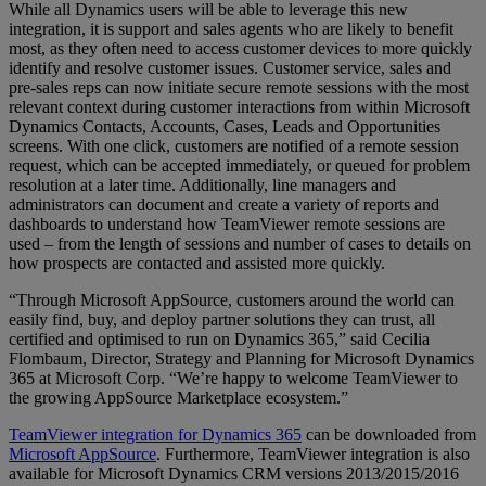
While all Dynamics users will be able to leverage this new
integration, it is support and sales agents who are likely to benefit
most, as they often need to access customer devices to more quickly
identify and resolve customer issues. Customer service, sales and
pre-sales reps can now initiate secure remote sessions with the most
relevant context during customer interactions from within Microsoft
Dynamics Contacts, Accounts, Cases, Leads and Opportunities
screens. With one click, customers are notified of a remote session
request, which can be accepted immediately, or queued for problem
resolution at a later time. Additionally, line managers and
administrators can document and create a variety of reports and
dashboards to understand how TeamViewer remote sessions are
used – from the length of sessions and number of cases to details on
how prospects are contacted and assisted more quickly.
“Through Microsoft AppSource, customers around the world can
easily find, buy, and deploy partner solutions they can trust, all
certified and optimised to run on Dynamics 365,” said Cecilia
Flombaum, Director, Strategy and Planning for Microsoft Dynamics
365 at Microsoft Corp. “We’re happy to welcome TeamViewer to
the growing AppSource Marketplace ecosystem.”
TeamViewer integration for Dynamics 365
can be downloaded from
Microsoft AppSource
. Furthermore, TeamViewer integration is also
available for Microsoft Dynamics CRM versions 2013/2015/2016