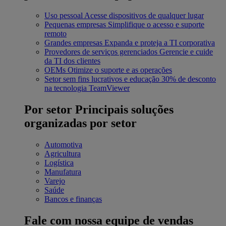
Uso pessoal
Acesse dispositivos de qualquer lugar
Pequenas empresas
Simplifique o acesso e suporte
remoto
Grandes empresas
Expanda e proteja a TI corporativa
Provedores de serviços gerenciados
Gerencie e cuide
da TI dos clientes
OEMs
Otimize o suporte e as operações
Setor sem fins lucrativos e educação
30% de desconto
na tecnologia TeamViewer
Por setor
Principais soluções
organizadas por setor
Automotiva
Agricultura
Logística
Manufatura
Varejo
Saúde
Bancos e finanças
Fale com nossa equipe de vendas