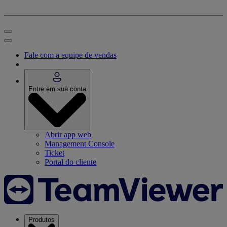
Fale com a equipe de vendas
Entre em sua conta
Abrir app web
Management Console
Ticket
Portal do cliente
Produtos