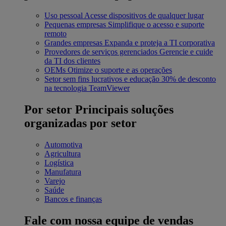
Uso pessoal
Acesse dispositivos de qualquer lugar
Pequenas empresas
Simplifique o acesso e suporte
remoto
Grandes empresas
Expanda e proteja a TI corporativa
Provedores de serviços gerenciados
Gerencie e cuide
da TI dos clientes
OEMs
Otimize o suporte e as operações
Setor sem fins lucrativos e educação
30% de desconto
na tecnologia TeamViewer
Por setor
Principais soluções
organizadas por setor
Automotiva
Agricultura
Logística
Manufatura
Varejo
Saúde
Bancos e finanças
Fale com nossa equipe de vendas