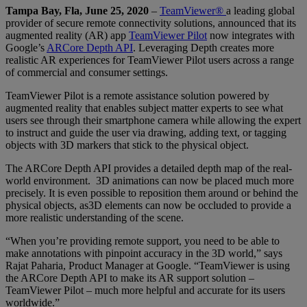
Tampa Bay, Fla, June 25, 2020
–
TeamViewer®
a leading global
provider of secure remote connectivity solutions, announced that its
augmented reality (AR) app
TeamViewer Pilot
now integrates with
Google’s
ARCore Depth API
. Leveraging Depth creates more
realistic AR experiences for TeamViewer Pilot users across a range
of commercial and consumer settings.
TeamViewer Pilot is a remote assistance solution powered by
augmented reality that enables subject matter experts to see what
users see through their smartphone camera while allowing the expert
to instruct and guide the user via drawing, adding text, or tagging
objects with 3D markers that stick to the physical object.
The ARCore Depth API provides a detailed depth map of the real-
world environment. 3D animations can now be placed much more
precisely. It is even possible to reposition them around or behind the
physical objects, as3D elements can now be occluded to provide a
more realistic understanding of the scene.
“When you’re providing remote support, you need to be able to
make annotations with pinpoint accuracy in the 3D world,” says
Rajat Paharia, Product Manager at Google. “TeamViewer is using
the ARCore Depth API to make its AR support solution –
TeamViewer Pilot – much more helpful and accurate for its users
worldwide.”