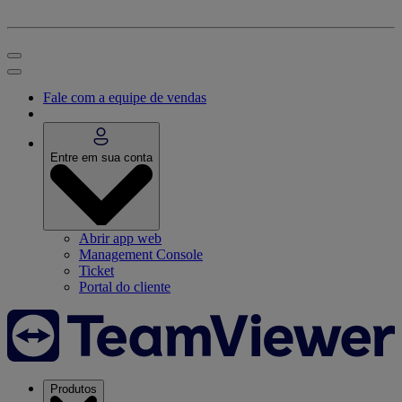
Fale com a equipe de vendas
Entre em sua conta
Abrir app web
Management Console
Ticket
Portal do cliente
Produtos