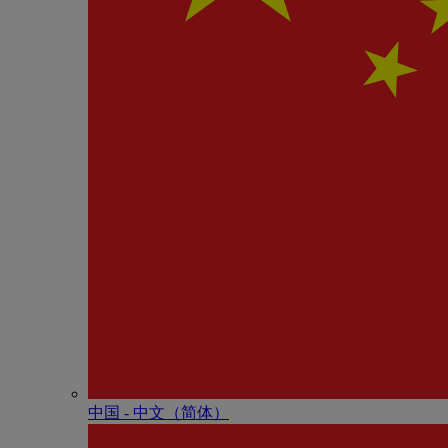
中国 - 中⽂（简体）