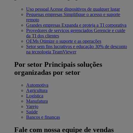
Uso pessoal
Acesse dispositivos de qualquer lugar
Pequenas empresas
Simplifique o acesso e suporte
remoto
Grandes empresas
Expanda e proteja a TI corporativa
Provedores de serviços gerenciados
Gerencie e cuide
da TI dos clientes
OEMs
Otimize o suporte e as operações
Setor sem fins lucrativos e educação
30% de desconto
na tecnologia TeamViewer
Por setor
Principais soluções
organizadas por setor
Automotiva
Agricultura
Logística
Manufatura
Varejo
Saúde
Bancos e finanças
Fale com nossa equipe de vendas