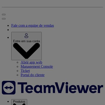
Fale com a equipe de vendas
Entre em sua conta
Abrir app web
Management Console
Ticket
Portal do cliente
Produtos