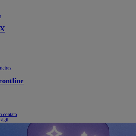
a
EX
s
neiras
ontline
m contato
 ágil