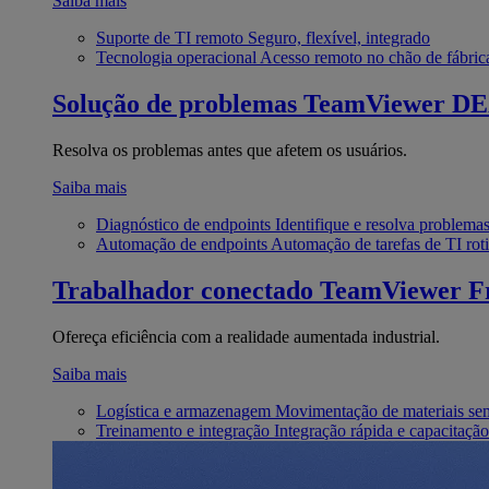
Saiba mais
Suporte de TI remoto
Seguro, flexível, integrado
Tecnologia operacional
Acesso remoto no chão de fábric
Solução de problemas
TeamViewer D
Resolva os problemas antes que afetem os usuários.
Saiba mais
Diagnóstico de endpoints
Identifique e resolva problema
Automação de endpoints
Automação de tarefas de TI roti
Trabalhador conectado
TeamViewer Fr
Ofereça eficiência com a realidade aumentada industrial.
Saiba mais
Logística e armazenagem
Movimentação de materiais se
Treinamento e integração
Integração rápida e capacitação