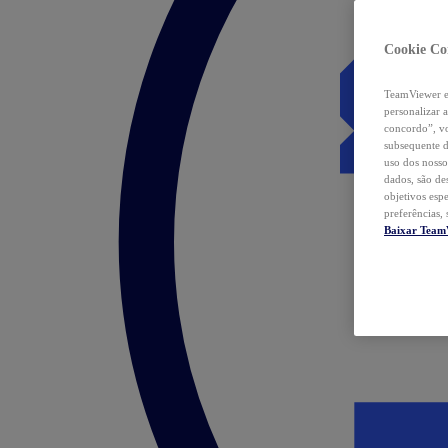
Cookie Co
TeamViewer e 
personalizar 
concordo”, vo
subsequente d
uso dos nosso
dados, são de
objetivos esp
preferências,
Baixar Team