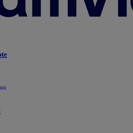
te
guro
r