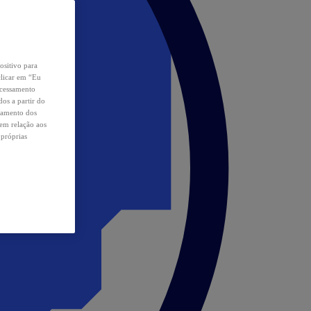
ositivo para
clicar em “Eu
ocessamento
os a partir do
samento dos
 em relação aos
 próprias