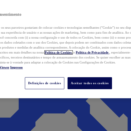
nsentimento
os seus parceiros gostariam de colocar cookies e tecnologias semelhantes (“Cookie”) no seu disp
a sua experiência de usuário e as nossas ações de marketing, bem como para fins de analítica. Ao 
cê concorda com (i) a nossa configuração e uso de todos os Cookies, bem como (ii) o nosso pr
os dados coletados com o uso dos Cookies, que depois podem ser combinados com dados coletad
s produtos e medidas de analítica correspondentes. A colocação do Cookie, assim como o proces
scritos em mais detalhes na nossa
Política de Cookies
e
Política de Privacidade
, especialmente
ecíficos, terceiros destinatários e tempo de armazenamento dos cookies. Se quiser escolher as suas
 sinta-se à vontade para adaptar a colocação de Cookies nas Configurações de Cookies.
Viewer
Impresso
Definições de cookies
Aceitar todos os cookies