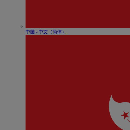
中国 - 中⽂（简体）