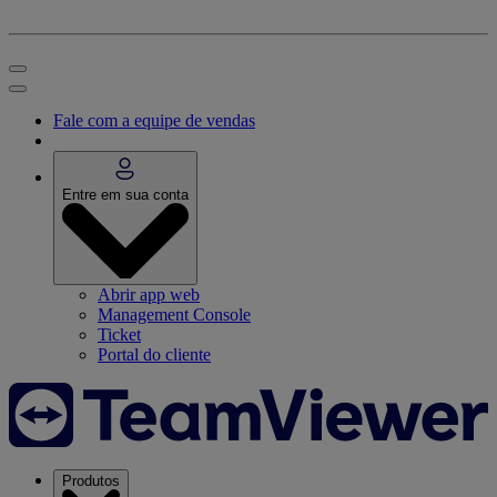
Fale com a equipe de vendas
Entre em sua conta
Abrir app web
Management Console
Ticket
Portal do cliente
Produtos