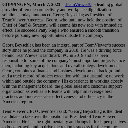
GÖPPINGEN, March 7, 2023
–
TeamViewer®
, a leading global
provider of remote connectivity and workplace digitalization
solutions, today announced Georg Beyschlag as President of
TeamViewer Americas. Georg, who until now held the position of
Chief of Staff & Strategy, will assume his new role with immediate
effect. He succeeds Patty Nagle who ensured a smooth transition
before pursuing new opportunities outside the company.
Georg Beyschlag has been an integral part of TeamViewer’s success
story since he joined the company in 2018. He was a driving force
behind TeamViewer’s landmark IPO in 2019 and has been
responsible for some of the company’s most important projects since
then, including key acquisitions and overall strategy development.
Georg combines a finance and business development background
and a track record of project execution with an outstanding network
within and outside the company. His experience in working closely
with the management board, the global sales and customer support
organization as well as HR teams will help him leverage best
practices and increase sales effectiveness and efficiency in the
Americas region.
TeamViewer CEO Oliver Steil said: “Georg Beyschlag is the ideal
candidate to take over the position of President of TeamViewer
Americas. He has the right mentality and brings in fresh perspectives
to boost growth and to drive the region’s success for the coming