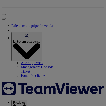
Fale com a equipe de vendas
Entre em sua conta
Abrir app web
Management Console
Ticket
Portal do cliente
Produtos