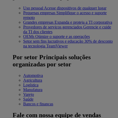
Uso pessoal
Acesse dispositivos de qualquer lugar
Pequenas empresas
Simplifique o acesso e suporte
remoto
Grandes empresas
Expanda e proteja a TI corporativa
Provedores de serviços gerenciados
Gerencie e cuide
da TI dos clientes
OEMs
Otimize o suporte e as operações
Setor sem fins lucrativos e educação
30% de desconto
na tecnologia TeamViewer
Por setor
Principais soluções
organizadas por setor
Automotiva
Agricultura
Logística
Manufatura
Varejo
Saúde
Bancos e finanças
Fale com nossa equipe de vendas