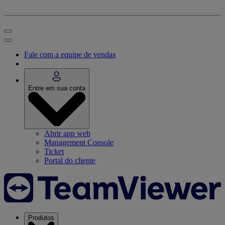
Fale com a equipe de vendas
Entre em sua conta
Abrir app web
Management Console
Ticket
Portal do cliente
Produtos