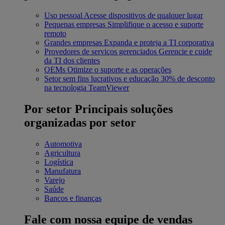
Uso pessoal
Acesse dispositivos de qualquer lugar
Pequenas empresas
Simplifique o acesso e suporte
remoto
Grandes empresas
Expanda e proteja a TI corporativa
Provedores de serviços gerenciados
Gerencie e cuide
da TI dos clientes
OEMs
Otimize o suporte e as operações
Setor sem fins lucrativos e educação
30% de desconto
na tecnologia TeamViewer
Por setor
Principais soluções
organizadas por setor
Automotiva
Agricultura
Logística
Manufatura
Varejo
Saúde
Bancos e finanças
Fale com nossa equipe de vendas