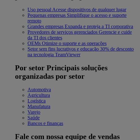
Uso pessoal
Acesse dispositivos de qualquer lugar
Pequenas empresas
Simplifique o acesso e suporte
remoto
Grandes empresas
Expanda e proteja a TI corporativa
Provedores de serviços gerenciados
Gerencie e cuide
da TI dos clientes
OEMs
Otimize o suporte e as operações
Setor sem fins lucrativos e educação
30% de desconto
na tecnologia TeamViewer
Por setor
Principais soluções
organizadas por setor
Automotiva
Agricultura
Logística
Manufatura
Varejo
Saúde
Bancos e finanças
Fale com nossa equipe de vendas