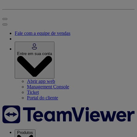
Fale com a equipe de vendas
Entre em sua conta
Abrir app web
Management Console
Ticket
Portal do cliente
Produtos