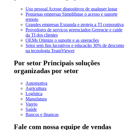
Uso pessoal
Acesse dispositivos de qualquer lugar
Pequenas empresas
Simplifique o acesso e suporte
remoto
Grandes empresas
Expanda e proteja a TI corporativa
Provedores de serviços gerenciados
Gerencie e cuide
da TI dos clientes
OEMs
Otimize o suporte e as operações
Setor sem fins lucrativos e educação
30% de desconto
na tecnologia TeamViewer
Por setor
Principais soluções
organizadas por setor
Automotiva
Agricultura
Logística
Manufatura
Varejo
Saúde
Bancos e finanças
Fale com nossa equipe de vendas