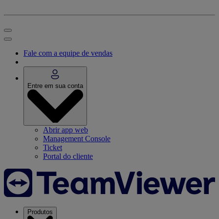
Fale com a equipe de vendas
Entre em sua conta
Abrir app web
Management Console
Ticket
Portal do cliente
Produtos