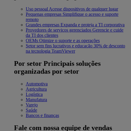
Uso pessoal
Acesse dispositivos de qualquer lugar
Pequenas empresas
Simplifique o acesso e suporte
remoto
Grandes empresas
Expanda e proteja a TI corporativa
Provedores de serviços gerenciados
Gerencie e cuide
da TI dos clientes
OEMs
Otimize o suporte e as operações
Setor sem fins lucrativos e educação
30% de desconto
na tecnologia TeamViewer
Por setor
Principais soluções
organizadas por setor
Automotiva
Agricultura
Logística
Manufatura
Varejo
Saúde
Bancos e finanças
Fale com nossa equipe de vendas