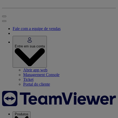
Fale com a equipe de vendas
Entre em sua conta
Abrir app web
Management Console
Ticket
Portal do cliente
Produtos