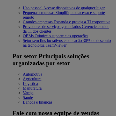
Uso pessoal
Acesse dispositivos de qualquer lugar
Pequenas empresas
Simplifique o acesso e suporte
remoto
Grandes empresas
Expanda e proteja a TI corporativa
Provedores de serviços gerenciados
Gerencie e cuide
da TI dos clientes
OEMs
Otimize o suporte e as operações
Setor sem fins lucrativos e educação
30% de desconto
na tecnologia TeamViewer
Por setor
Principais soluções
organizadas por setor
Automotiva
Agricultura
Logística
Manufatura
Varejo
Saúde
Bancos e finanças
Fale com nossa equipe de vendas