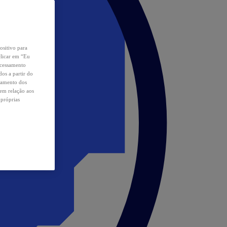
ositivo para
clicar em “Eu
ocessamento
os a partir do
samento dos
 em relação aos
 próprias