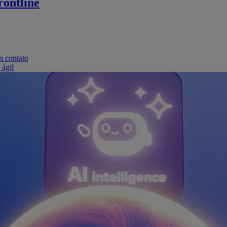
ontline
m contato
 ágil