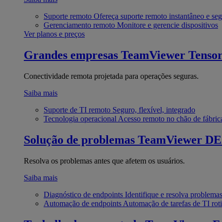
Suporte remoto
Ofereça suporte remoto instantâneo e se
Gerenciamento remoto
Monitore e gerencie dispositivos
Ver planos e preços
Grandes empresas
TeamViewer Tenso
Conectividade remota projetada para operações seguras.
Saiba mais
Suporte de TI remoto
Seguro, flexível, integrado
Tecnologia operacional
Acesso remoto no chão de fábric
Solução de problemas
TeamViewer D
Resolva os problemas antes que afetem os usuários.
Saiba mais
Diagnóstico de endpoints
Identifique e resolva problema
Automação de endpoints
Automação de tarefas de TI roti