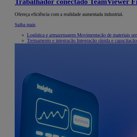
Trabalhador conectado
TeamViewer Fr
Ofereça eficiência com a realidade aumentada industrial.
Saiba mais
Logística e armazenagem
Movimentação de materiais se
Treinamento e integração
Integração rápida e capacitação