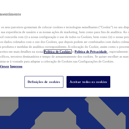
nsentimento
os seus parceiros gostariam de colocar cookies e tecnologias semelhantes (“Cookie”) no seu disp
a sua experiência de usuário e as nossas ações de marketing, bem como para fins de analítica. Ao 
cê concorda com (i) a nossa configuração e uso de todos os Cookies, bem como (ii) o nosso pr
os dados coletados com o uso dos Cookies, que depois podem ser combinados com dados coletad
s produtos e medidas de analítica correspondentes. A colocação do Cookie, assim como o proces
scritos em mais detalhes na nossa
Política de Cookies
e
Política de Privacidade
, especialmente
ecíficos, terceiros destinatários e tempo de armazenamento dos cookies. Se quiser escolher as suas
 sinta-se à vontade para adaptar a colocação de Cookies nas Configurações de Cookies.
Viewer
Impresso
Definições de cookies
Aceitar todos os cookies