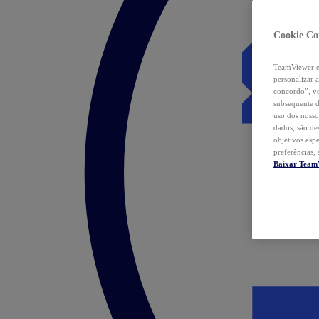
Cookie Co
TeamViewer e 
personalizar 
concordo”, vo
subsequente d
uso dos nosso
dados, são de
objetivos esp
preferências,
Baixar Team