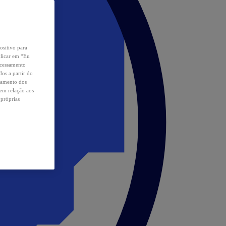
ositivo para
clicar em “Eu
ocessamento
os a partir do
samento dos
 em relação aos
 próprias