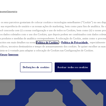
nsentimento
os seus parceiros gostariam de colocar cookies e tecnologias semelhantes (“Cookie”) no seu disp
a sua experiência de usuário e as nossas ações de marketing, bem como para fins de analítica. Ao 
cê concorda com (i) a nossa configuração e uso de todos os Cookies, bem como (ii) o nosso pr
os dados coletados com o uso dos Cookies, que depois podem ser combinados com dados coletad
s produtos e medidas de analítica correspondentes. A colocação do Cookie, assim como o proces
scritos em mais detalhes na nossa
Política de Cookies
e
Política de Privacidade
, especialmente
ecíficos, terceiros destinatários e tempo de armazenamento dos cookies. Se quiser escolher as suas
 sinta-se à vontade para adaptar a colocação de Cookies nas Configurações de Cookies.
Viewer
Impresso
Definições de cookies
Aceitar todos os cookies