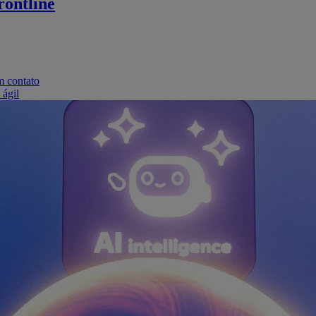
ontline
m contato
 ágil