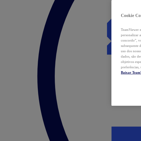
Cookie Co
TeamViewer e 
personalizar 
concordo”, vo
subsequente d
uso dos nosso
dados, são de
objetivos esp
preferências,
Baixar Team