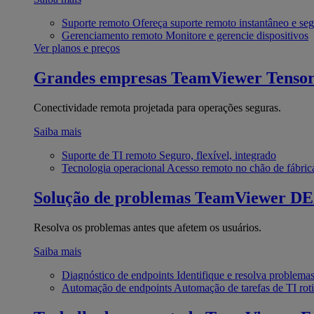
Suporte remoto
Ofereça suporte remoto instantâneo e se
Gerenciamento remoto
Monitore e gerencie dispositivos
Ver planos e preços
Grandes empresas
TeamViewer Tenso
Conectividade remota projetada para operações seguras.
Saiba mais
Suporte de TI remoto
Seguro, flexível, integrado
Tecnologia operacional
Acesso remoto no chão de fábric
Solução de problemas
TeamViewer D
Resolva os problemas antes que afetem os usuários.
Saiba mais
Diagnóstico de endpoints
Identifique e resolva problema
Automação de endpoints
Automação de tarefas de TI roti