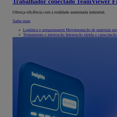
Trabalhador conectado
TeamViewer Fr
Ofereça eficiência com a realidade aumentada industrial.
Saiba mais
Logística e armazenagem
Movimentação de materiais se
Treinamento e integração
Integração rápida e capacitação