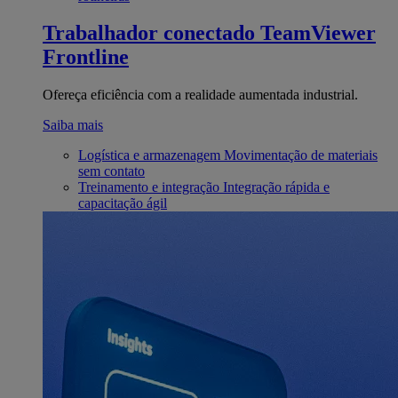
Trabalhador conectado
TeamViewer
Frontline
Ofereça eficiência com a realidade aumentada industrial.
Saiba mais
Logística e armazenagem
Movimentação de materiais
sem contato
Treinamento e integração
Integração rápida e
capacitação ágil