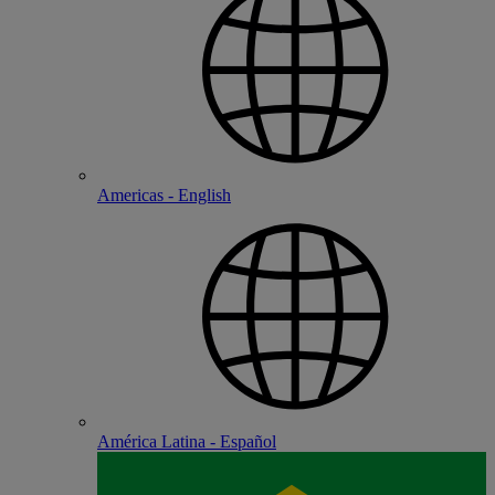
Americas - English
América Latina - Español