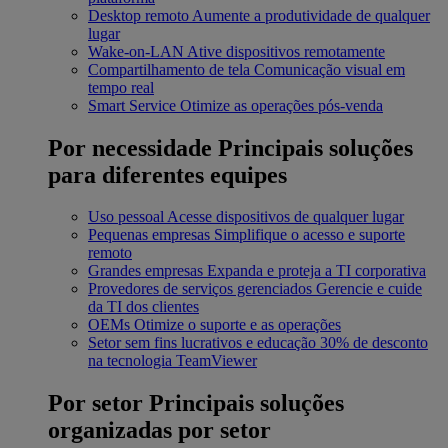
Desktop remoto
Aumente a produtividade de qualquer
lugar
Wake-on-LAN
Ative dispositivos remotamente
Compartilhamento de tela
Comunicação visual em
tempo real
Smart Service
Otimize as operações pós-venda
Por necessidade
Principais soluções
para diferentes equipes
Uso pessoal
Acesse dispositivos de qualquer lugar
Pequenas empresas
Simplifique o acesso e suporte
remoto
Grandes empresas
Expanda e proteja a TI corporativa
Provedores de serviços gerenciados
Gerencie e cuide
da TI dos clientes
OEMs
Otimize o suporte e as operações
Setor sem fins lucrativos e educação
30% de desconto
na tecnologia TeamViewer
Por setor
Principais soluções
organizadas por setor