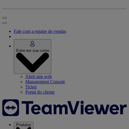
Fale com a equipe de vendas
Entre em sua conta
Abrir app web
Management Console
Ticket
Portal do cliente
Produtos