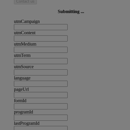
Contact us
Submitting ...
utmCampaign
utmContent
utmMedium
utmTerm
utmSource
language
pageUrl
formId
programId
lastProgramId