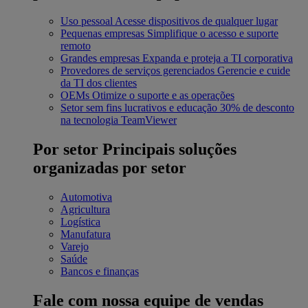
Uso pessoal
Acesse dispositivos de qualquer lugar
Pequenas empresas
Simplifique o acesso e suporte
remoto
Grandes empresas
Expanda e proteja a TI corporativa
Provedores de serviços gerenciados
Gerencie e cuide
da TI dos clientes
OEMs
Otimize o suporte e as operações
Setor sem fins lucrativos e educação
30% de desconto
na tecnologia TeamViewer
Por setor
Principais soluções
organizadas por setor
Automotiva
Agricultura
Logística
Manufatura
Varejo
Saúde
Bancos e finanças
Fale com nossa equipe de vendas