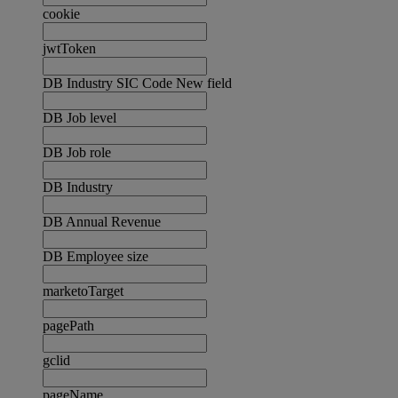
cookie
jwtToken
DB Industry SIC Code New field
DB Job level
DB Job role
DB Industry
DB Annual Revenue
DB Employee size
marketoTarget
pagePath
gclid
pageName