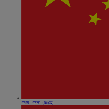
中国 - 中⽂（简体）