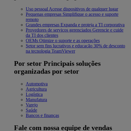
Uso pessoal
Acesse dispositivos de qualquer lugar
Pequenas empresas
Simplifique o acesso e suporte
remoto
Grandes empresas
Expanda e proteja a TI corporativa
Provedores de serviços gerenciados
Gerencie e cuide
da TI dos clientes
OEMs
Otimize o suporte e as operações
Setor sem fins lucrativos e educação
30% de desconto
na tecnologia TeamViewer
Por setor
Principais soluções
organizadas por setor
Automotiva
Agricultura
Logística
Manufatura
Varejo
Saúde
Bancos e finanças
Fale com nossa equipe de vendas