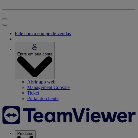
Fale com a equipe de vendas
Entre em sua conta
Abrir app web
Management Console
Ticket
Portal do cliente
Produtos