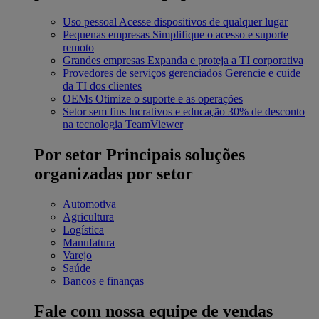
Uso pessoal
Acesse dispositivos de qualquer lugar
Pequenas empresas
Simplifique o acesso e suporte
remoto
Grandes empresas
Expanda e proteja a TI corporativa
Provedores de serviços gerenciados
Gerencie e cuide
da TI dos clientes
OEMs
Otimize o suporte e as operações
Setor sem fins lucrativos e educação
30% de desconto
na tecnologia TeamViewer
Por setor
Principais soluções
organizadas por setor
Automotiva
Agricultura
Logística
Manufatura
Varejo
Saúde
Bancos e finanças
Fale com nossa equipe de vendas