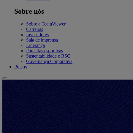
Sobre nós
Sobre a TeamViewer
Carreiras
Investidores
Sala de imprensa
Liderança
Parcerias esportivas
Sustentabilidade e RSC
Governança Corporativa
Preços