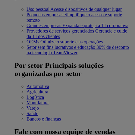
Uso pessoal
Acesse dispositivos de qualquer lugar
Pequenas empresas
Simplifique o acesso e suporte
remoto
Grandes empresas
Expanda e proteja a TI corporativa
Provedores de serviços gerenciados
Gerencie e cuide
da TI dos clientes
OEMs
Otimize o suporte e as operações
Setor sem fins lucrativos e educação
30% de desconto
na tecnologia TeamViewer
Por setor
Principais soluções
organizadas por setor
Automotiva
Agricultura
Logística
Manufatura
Varejo
Saúde
Bancos e finanças
Fale com nossa equipe de vendas