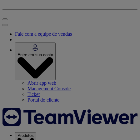
Fale com a equipe de vendas
Entre em sua conta
Abrir app web
Management Console
Ticket
Portal do cliente
Produtos