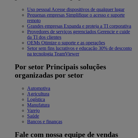
Uso pessoal
Acesse dispositivos de qualquer lugar
Pequenas empresas
Simplifique o acesso e suporte
remoto
Grandes empresas
Expanda e proteja a TI corporativa
Provedores de serviços gerenciados
Gerencie e cuide
da TI dos clientes
OEMs
Otimize o suporte e as operações
Setor sem fins lucrativos e educação
30% de desconto
na tecnologia TeamViewer
Por setor
Principais soluções
organizadas por setor
Automotiva
Agricultura
Logística
Manufatura
Varejo
Saúde
Bancos e finanças
Fale com nossa equipe de vendas