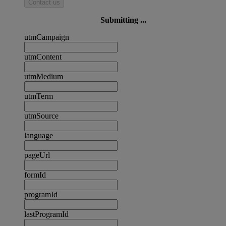
Contact us
Submitting ...
utmCampaign
utmContent
utmMedium
utmTerm
utmSource
language
pageUrl
formId
programId
lastProgramId