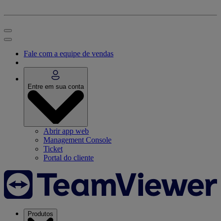
Fale com a equipe de vendas
Entre em sua conta
Abrir app web
Management Console
Ticket
Portal do cliente
Produtos