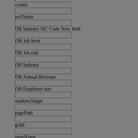
cookie
jwtToken
DB Industry SIC Code New field
DB Job level
DB Job role
DB Industry
DB Annual Revenue
DB Employee size
marketoTarget
pagePath
gclid
pageName