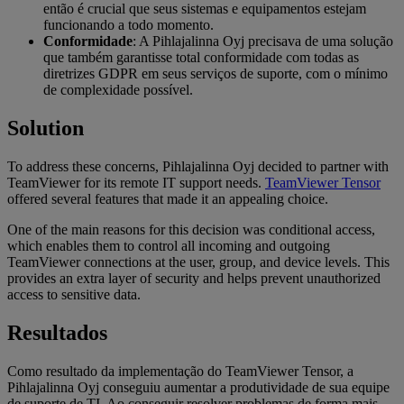
então é crucial que seus sistemas e equipamentos estejam
funcionando a todo momento.
Conformidade
: A Pihlajalinna Oyj precisava de uma solução
que também garantisse total conformidade com todas as
diretrizes GDPR em seus serviços de suporte, com o mínimo
de complexidade possível.
Solution
To address these concerns, Pihlajalinna Oyj decided to partner with
TeamViewer for its remote IT support needs.
TeamViewer Tensor
offered several features that made it an appealing choice.
One of the main reasons for this decision was conditional access,
which enables them to control all incoming and outgoing
TeamViewer connections at the user, group, and device levels. This
provides an extra layer of security and helps prevent unauthorized
access to sensitive data.
Resultados
Como resultado da implementação do TeamViewer Tensor, a
Pihlajalinna Oyj conseguiu aumentar a produtividade de sua equipe
de suporte de TI. Ao conseguir resolver problemas de forma mais