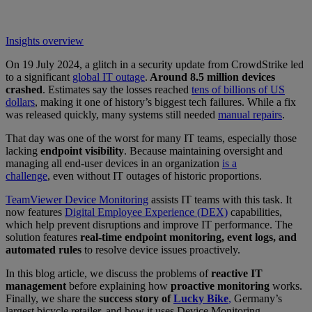
Insights overview
On 19 July 2024, a glitch in a security update from CrowdStrike led
to a significant
global IT outage
.
Around 8.5 million devices
crashed
. Estimates say the losses reached
tens of billions of US
dollars
, making it one of history’s biggest tech failures. While a fix
was released quickly, many systems still needed
manual repairs
.
That day was one of the worst for many IT teams, especially those
lacking
endpoint visibility
. Because maintaining oversight and
managing all end-user devices in an organization
is a
challenge
, even without IT outages of historic proportions.
TeamViewer Device Monitoring
assists IT teams with this task. It
now features
Digital Employee Experience (DEX)
capabilities,
which help prevent disruptions and improve IT performance. The
solution features
real-time endpoint monitoring, event logs, and
automated rules
to resolve device issues proactively.
In this blog article, we discuss the problems of
reactive IT
management
before explaining how
proactive monitoring
works.
Finally, we share the
success story of
Lucky Bike
,
Germany’s
largest bicycle retailer, and how it uses Device Monitoring.