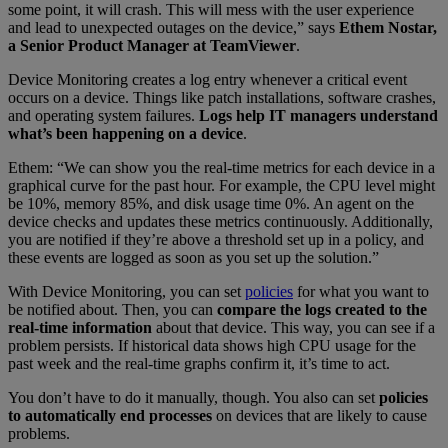
some point, it will crash. This will mess with the user experience
and lead to unexpected outages on the device,” says
Ethem Nostar,
a Senior Product Manager at TeamViewer
.
Device Monitoring creates a log entry whenever a critical event
occurs on a device. Things like patch installations, software crashes,
and operating system failures.
Logs help IT managers understand
what’s been happening on a device
.
Ethem: “We can show you the real-time metrics for each device in a
graphical curve for the past hour. For example, the CPU level might
be 10%, memory 85%, and disk usage time 0%. An agent on the
device checks and updates these metrics continuously. Additionally,
you are notified if they’re above a threshold set up in a policy, and
these events are logged as soon as you set up the solution.”
With Device Monitoring, you can set
policies
for what you want to
be notified about. Then, you can
compare the logs created to the
real-time information
about that device. This way, you can see if a
problem persists. If historical data shows high CPU usage for the
past week and the real-time graphs confirm it, it’s time to act.
You don’t have to do it manually, though. You also can set
policies
to automatically end processes
on devices that are likely to cause
problems.