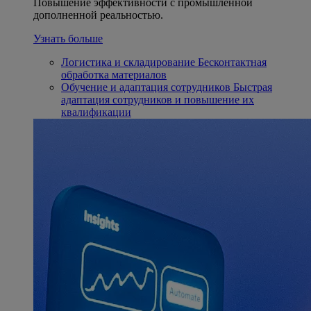
Повышение эффективности с промышленной
дополненной реальностью.
Узнать больше
Логистика и складирование
Бесконтактная
обработка материалов
Обучение и адаптация сотрудников
Быстрая
адаптация сотрудников и повышение их
квалификации