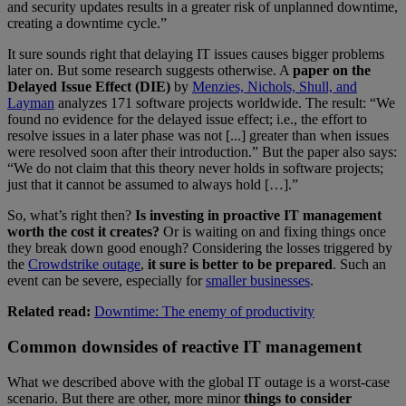
and security updates results in a greater risk of unplanned downtime,
creating a downtime cycle.”
It sure sounds right that delaying IT issues causes bigger problems
later on. But some research suggests otherwise. A
paper on the
Delayed Issue Effect (DIE)
by
Menzies, Nichols, Shull, and
Layman
analyzes 171 software projects worldwide. The result: “We
found no evidence for the delayed issue effect; i.e., the effort to
resolve issues in a later phase was not [...] greater than when issues
were resolved soon after their introduction.” But the paper also says:
“We do not claim that this theory never holds in software projects;
just that it cannot be assumed to always hold […].”
So, what’s right then?
Is investing in proactive IT management
worth the cost it creates?
Or is waiting on and fixing things once
they break down good enough? Considering the losses triggered by
the
Crowdstrike outage
,
it sure is better to be prepared
. Such an
event can be severe, especially for
smaller businesses
.
Related read:
Downtime: The enemy of productivity
Common downsides of reactive IT management
What we described above with the global IT outage is a worst-case
scenario. But there are other, more minor
things to consider