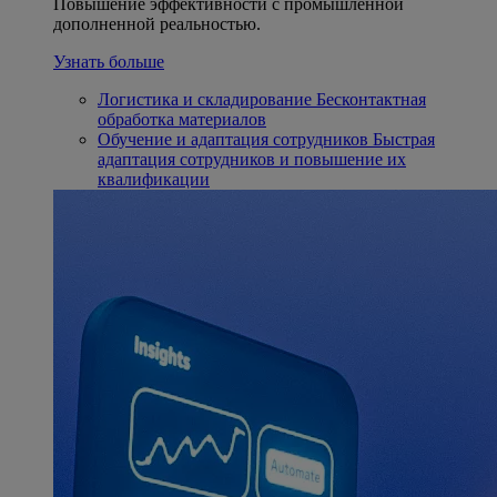
Повышение эффективности с промышленной
дополненной реальностью.
Узнать больше
Логистика и складирование
Бесконтактная
обработка материалов
Обучение и адаптация сотрудников
Быстрая
адаптация сотрудников и повышение их
квалификации