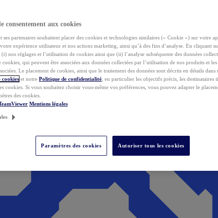
de consentement aux cookies
ses partenaires souhaitent placer des cookies et technologies similaires (« Cookie ») sur votre ap
votre expérience utilisateur et nos actions marketing, ainsi qu’à des fins d’analyse. En cliquant s
(i) nos réglages et l’utilisation de cookies ainsi que (ii) l’analyse subséquente des données collect
de cookies, qui peuvent être associées aux données collectées par l’utilisation de nos produits et le
sociées. Le placement de cookies, ainsi que le traitement des données sont décrits en détails dans
 cookies
et notre
Politique de confidentialité
, en particulier les objectifs précis, les destinataires t
es cookies. Si vous souhaitez choisir vous-même vos préférences, vous pouvez adapter le placem
mètres des cookies.
 TeamViewer
Mentions légales
ales
Paramètres des cookies
Autoriser tous les cookies