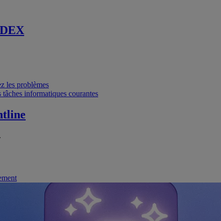
 DEX
vez les problèmes
 tâches informatiques courantes
tline
.
nement