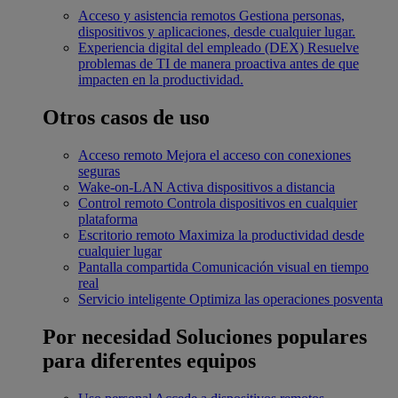
Acceso y asistencia remotos
Gestiona personas,
dispositivos y aplicaciones, desde cualquier lugar.
Experiencia digital del empleado (DEX)
Resuelve
problemas de TI de manera proactiva antes de que
impacten en la productividad.
Otros casos de uso
Acceso remoto
Mejora el acceso con conexiones
seguras
Wake-on-LAN
Activa dispositivos a distancia
Control remoto
Controla dispositivos en cualquier
plataforma
Escritorio remoto
Maximiza la productividad desde
cualquier lugar
Pantalla compartida
Comunicación visual en tiempo
real
Servicio inteligente
Optimiza las operaciones posventa
Por necesidad
Soluciones populares
para diferentes equipos