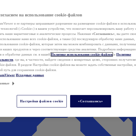
согласием на использование cookie-файлов
mViewer и ее партнеры запрашивают разрешение на размещение cookie-файлов и использов
технологий («Cookie») в вашем устройстве, что помогает персонализировать вашу работу 
ать наши маркетинговые и аналитические процессы. Нажимая
«Соглашаюсь»
, вы даете свое
использование нами всех cookie-файлов, а также (ii) последующую обработку нами данных,
спользования cookie-файлов, которые затем мы можем комбинировать с данными, полученным
ия наших продуктов и через соответствующие средства аналитики. Подробную информацию
в и обработке данных см. в нашей
Политике использования cookie-файлов
и
Политике
альности
, где вы, в частности, найдете сведения о конкретных целях, сторонних получателя
kie-файлов. В разделе Настройки cookie-файлов вы можете задать собственные настройки, 
ой путь для сохранения cookie-файлов.
eamViewer
Исходные данные
анные
Настройки файлов cookie
«Соглашаюсь»