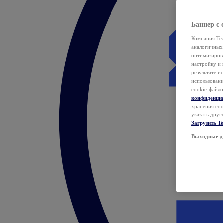
Баннер с 
Компания Tea
аналогичных 
оптимизиров
настройку и 
результате и
использован
cookie-файло
конфиденци
хранения coo
указать друг
Загрузить T
Выходные д