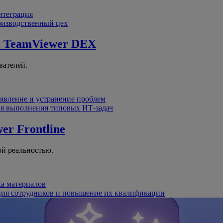
интеграция
оизводственный цех
й
TeamViewer DEX
вателей.
явление и устранение проблем
я выполнения типовых ИТ-задач
er Frontline
й реальностью.
ка материалов
ция сотрудников и повышение их квалификации