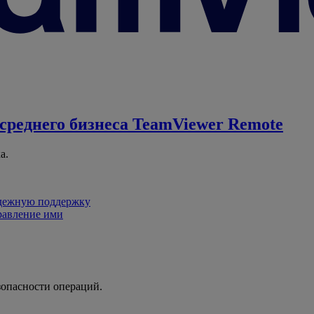
среднего бизнеса
TeamViewer Remote
а.
адежную поддержку
равление ими
зопасности операций.