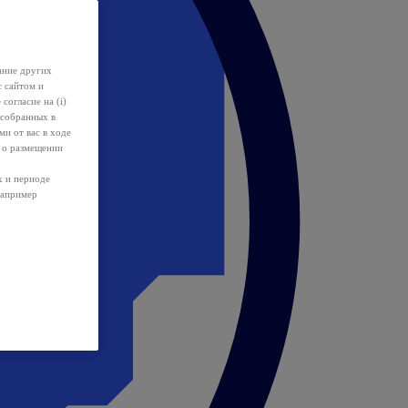
ание других
с сайтом и
 согласие на (i)
 собранных в
и от вас в ходе
 о размещении
х и периоде
например