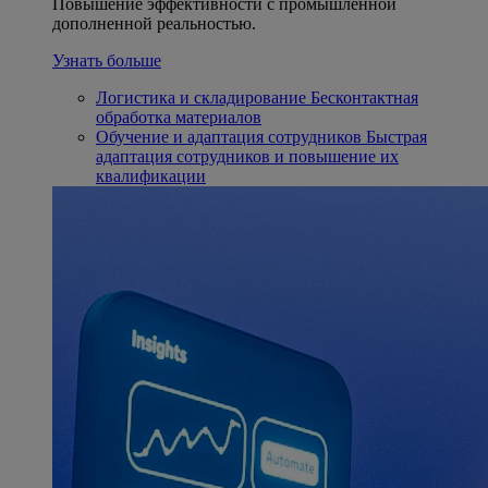
Повышение эффективности с промышленной
дополненной реальностью.
Узнать больше
Логистика и складирование
Бесконтактная
обработка материалов
Обучение и адаптация сотрудников
Быстрая
адаптация сотрудников и повышение их
квалификации