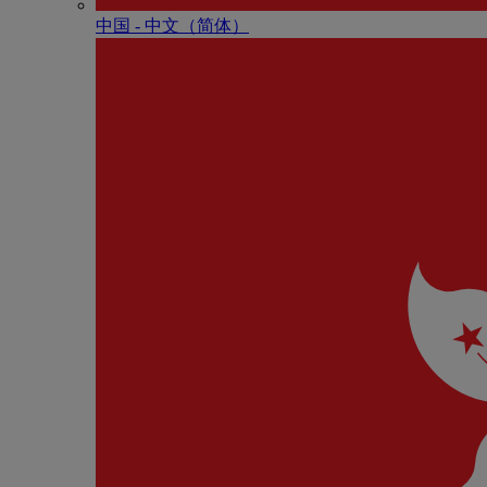
中国 - 中⽂（简体）