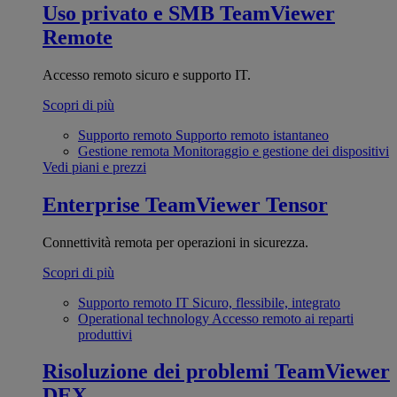
Uso privato e SMB
TeamViewer
Remote
Accesso remoto sicuro e supporto IT.
Scopri di più
Supporto remoto
Supporto remoto istantaneo
Gestione remota
Monitoraggio e gestione dei dispositivi
Vedi piani e prezzi
Enterprise
TeamViewer Tensor
Connettività remota per operazioni in sicurezza.
Scopri di più
Supporto remoto IT
Sicuro, flessibile, integrato
Operational technology
Accesso remoto ai reparti
produttivi
Risoluzione dei problemi
TeamViewer
DEX