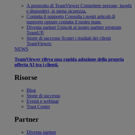
A proposito di TeamViewer
Connettere persone, luoghi
e dispositivi, in piena sicurezza.
Contatta il supporto
Consulta i nostri articoli di
supporto oppure contatta il nostro team.
Diventa partner
Unisciti al nostro partner program
TeamUP.
Storie di successo
Scopri i risultati dei clienti
TeamViewer.
NEWS
TeamViewer rileva una rapida adozione della propria
offerta AI tra i clienti.
Risorse
Blog
Storie di successo
Eventi e webinar
Trust Center
Partner
Diventa partner