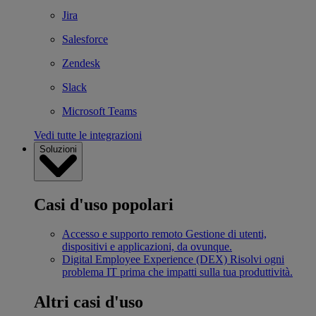
Jira
Salesforce
Zendesk
Slack
Microsoft Teams
Vedi tutte le integrazioni
Soluzioni
Casi d'uso popolari
Accesso e supporto remoto
Gestione di utenti,
dispositivi e applicazioni, da ovunque.
Digital Employee Experience (DEX)
Risolvi ogni
problema IT prima che impatti sulla tua produttività.
Altri casi d'uso