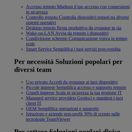
Accesso remoto
Migliora il tuo accesso con connessioni
in sicurezza
Controllo remoto
Controlla dispositivi remoti tra diversi
sistemi operativi
Desktop remoto
Resta produttivo da ovunque tu sia
Wake-on-LAN
Avvia da remoto i dispositivi
Condivisione schermo
Comunicazione visiva in tempo
reale
Smart Service
Semplifica i tuoi servizi post-vendita
Per necessità
Soluzioni popolari per
diversi team
Uso privato
Accedi da ovunque ai tuoi dispositivi
Piccole imprese
Semplifica accesso e supporto remoto
Grandi imprese
Scala in sicurezza la tua gestione IT
Managed service providers
Gestisci e mantieni i tuoi
client IT
OEM
Semplifica operazioni e supporto
Istruzione e aziende non-profit
30% di sconto sulle
tecnologie TeamViewer
Per settore
Soluzioni poplari divise