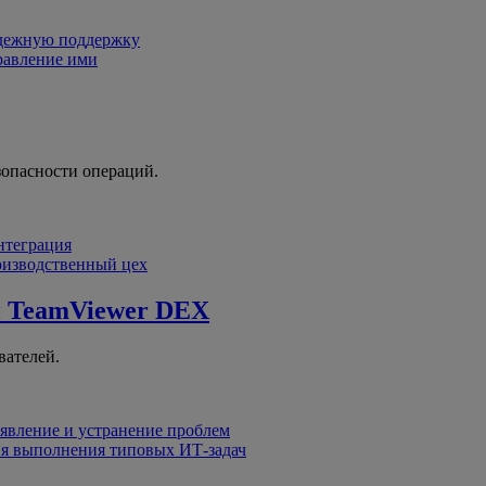
адежную поддержку
равление ими
зопасности операций.
интеграция
оизводственный цех
й
TeamViewer DEX
вателей.
явление и устранение проблем
я выполнения типовых ИТ-задач