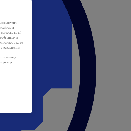
ание других
с сайтом и
 согласие на (i)
 собранных в
и от вас в ходе
 о размещении
х и периоде
например