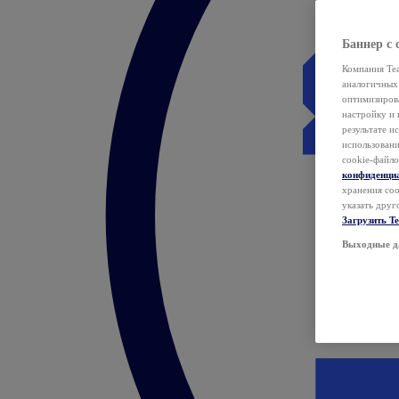
Баннер с 
Компания Tea
аналогичных 
оптимизиров
настройку и 
результате и
использован
cookie-файло
конфиденци
хранения coo
указать друг
Загрузить T
Выходные д