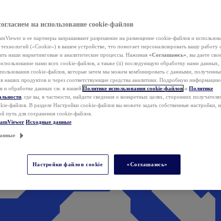
согласием на использование cookie-файлов
mViewer и ее партнеры запрашивают разрешение на размещение cookie-файлов и использов
технологий («Cookie») в вашем устройстве, что помогает персонализировать вашу работу 
ать наши маркетинговые и аналитические процессы. Нажимая
«Соглашаюсь»
, вы даете свое
использование нами всех cookie-файлов, а также (ii) последующую обработку нами данных,
спользования cookie-файлов, которые затем мы можем комбинировать с данными, полученным
ия наших продуктов и через соответствующие средства аналитики. Подробную информацию
в и обработке данных см. в нашей
Политике использования cookie-файлов
и
Политике
альности
, где вы, в частности, найдете сведения о конкретных целях, сторонних получателя
kie-файлов. В разделе Настройки cookie-файлов вы можете задать собственные настройки, 
ой путь для сохранения cookie-файлов.
eamViewer
Исходные данные
анные
Настройки файлов cookie
«Соглашаюсь»