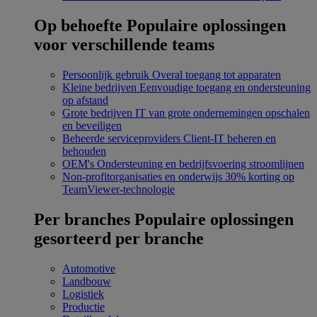
Op behoefte
Populaire oplossingen
voor verschillende teams
Persoonlijk gebruik
Overal toegang tot apparaten
Kleine bedrijven
Eenvoudige toegang en ondersteuning
op afstand
Grote bedrijven
IT van grote ondernemingen opschalen
en beveiligen
Beheerde serviceproviders
Client-IT beheren en
behouden
OEM's
Ondersteuning en bedrijfsvoering stroomlijnen
Non-profitorganisaties en onderwijs
30% korting op
TeamViewer-technologie
Per branches
Populaire oplossingen
gesorteerd per branche
Automotive
Landbouw
Logistiek
Productie