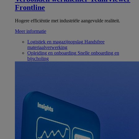
Frontline
Hogere efficiëntie met industriële aangevulde realiteit.
Meer informatie
Logistiek en magazijnopslag
Handsfree
materiaalverwerking
Opleiding en onboarding
Snelle onboarding en
bijscholing