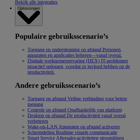
Bekijk alle integraties
Oplossingen
Populaire gebruiksscenario’s
Toegang en ondersteuning op afstand
Personen,
apparaten en applicaties beheren—vanaf overal.
Digitale werknemerservaring (DEX)
IT-problemen
proactief oplossen, voordat ze invloed hebben op de
productiviteit.
Andere gebruiksscenario’s
Toegang op afstand
Veilige verbinding voor betere
toegang
Controle op afstand
Onafhankelijk van platform
Desktop op afstand
De productiviteit vanaf overal
verbeteren
Wake-on-LAN
Apparaten op afstand activeren
Schermdeling
Realtime visuele communicatie
Smart Service
Aftersales-activiteiten stroomlijnen