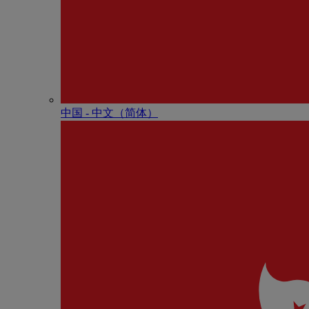
中国 - 中⽂（简体）