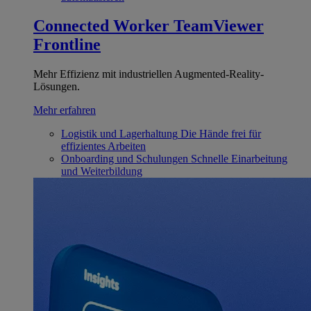
Connected Worker
TeamViewer
Frontline
Mehr Effizienz mit industriellen Augmented-Reality-
Lösungen.
Mehr erfahren
Logistik und Lagerhaltung
Die Hände frei für
effizientes Arbeiten
Onboarding und Schulungen
Schnelle Einarbeitung
und Weiterbildung