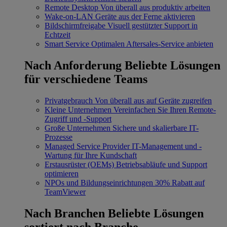
Remote Desktop
Von überall aus produktiv arbeiten
Wake-on-LAN
Geräte aus der Ferne aktivieren
Bildschirmfreigabe
Visuell gestützter Support in
Echtzeit
Smart Service
Optimalen Aftersales-Service anbieten
Nach Anforderung
Beliebte Lösungen
für verschiedene Teams
Privatgebrauch
Von überall aus auf Geräte zugreifen
Kleine Unternehmen
Vereinfachen Sie Ihren Remote-
Zugriff und -Support
Große Unternehmen
Sichere und skalierbare IT-
Prozesse
Managed Service Provider
IT-Management und -
Wartung für Ihre Kundschaft
Erstausrüster (OEMs)
Betriebsabläufe und Support
optimieren
NPOs und Bildungseinrichtungen
30% Rabatt auf
TeamViewer
Nach Branchen
Beliebte Lösungen
sortiert nach Branche