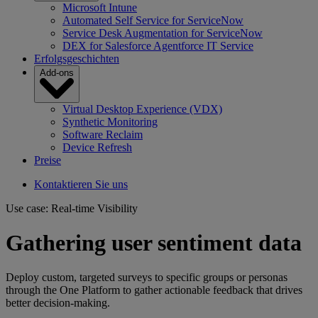
Microsoft Intune
Automated Self Service for ServiceNow
Service Desk Augmentation for ServiceNow
DEX for Salesforce Agentforce IT Service
Erfolgsgeschichten
Add-ons
Virtual Desktop Experience (VDX)
Synthetic Monitoring
Software Reclaim
Device Refresh
Preise
Kontaktieren Sie uns
Use case: Real-time Visibility
Gathering user sentiment data
Deploy custom, targeted surveys to specific groups or personas
through the One Platform to gather actionable feedback that drives
better decision-making.