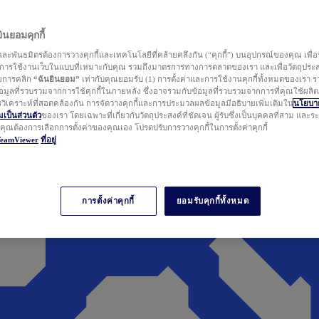
นยอมคุกกี้
ละพันธมิตรต้องการวางคุกกี้และเทคโนโลยีที่คล้ายคลึงกัน (“คุกกี้”) บนอุปกรณ์ของคุณ เพื่อ
ารใช้งานเว็บในแบบที่เหมาะกับคุณ รวมถึงมาตรการทางการตลาดของเรา และเพื่อวัตถุประ
วยการคลิก
“ฉันยินยอม”
เท่ากับคุณยอมรับ (1) การตั้งค่าและการใช้งานคุกกี้ทั้งหมดของเรา ร
มูลที่รวบรวมจากการใช้คุกกี้ในภายหลัง ซึ่งอาจรวมกับข้อมูลที่รวบรวมจากการที่คุณใช้ผลิ
ิเคราะห์ที่สอดคล้องกัน การจัดวางคุกกี้และการประมวลผลข้อมูลมีอธิบายเพิ่มเติมใน
นโยบาย
ป็นส่วนตัว
ของเรา โดยเฉพาะที่เกี่ยวกับวัตถุประสงค์ที่ชัดเจน ผู้รับซึ่งเป็นบุคคลที่สาม และ
ากคุณต้องการเลือกการตั้งค่าของคุณเอง โปรดปรับการวางคุกกี้ในการตั้งค่าคุกกี้
TeamViewer
ที่อยู่
การตั้งค่าคุกกี้
ยอมรับคุกกี้ทั้งหมด