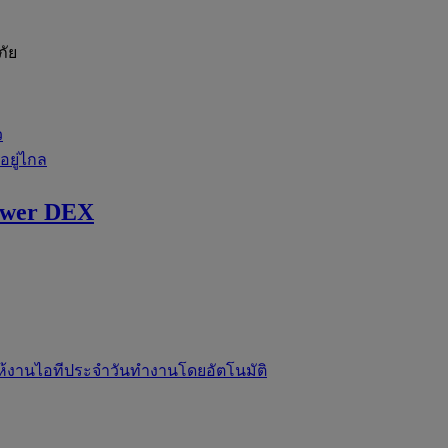
ภัย
ว
่อยู่ไกล
ewer DEX
ห้งานไอทีประจำวันทำงานโดยอัตโนมัติ