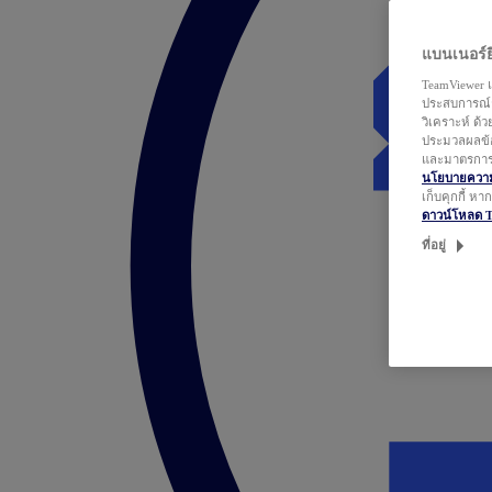
แบนเนอร์ยิ
TeamViewer แ
ประสบการณ์ก
วิเคราะห์ ด้
ประมวลผลข้อ
และมาตรการว
นโยบายความเ
เก็บคุกกี้ ห
ดาวน์โหลด 
ที่อยู่