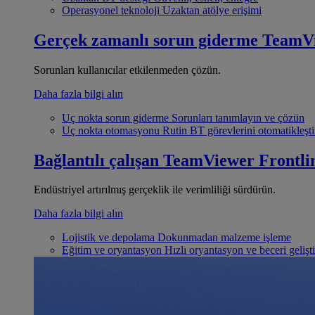
Operasyonel teknoloji
Uzaktan atölye erişimi
Gerçek zamanlı sorun giderme
TeamV
Sorunları kullanıcılar etkilenmeden çözün.
Daha fazla bilgi alın
Uç nokta sorun giderme
Sorunları tanımlayın ve çözün
Uç nokta otomasyonu
Rutin BT görevlerini otomatikleşti
Bağlantılı çalışan
TeamViewer Frontli
Endüstriyel artırılmış gerçeklik ile verimliliği sürdürün.
Daha fazla bilgi alın
Lojistik ve depolama
Dokunmadan malzeme işleme
Eğitim ve oryantasyon
Hızlı oryantasyon ve beceri gelişt