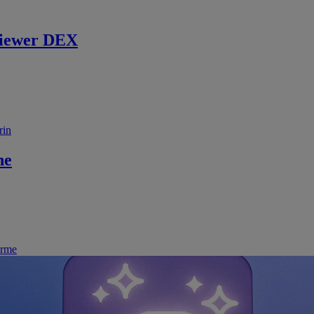
iewer DEX
rin
ne
irme