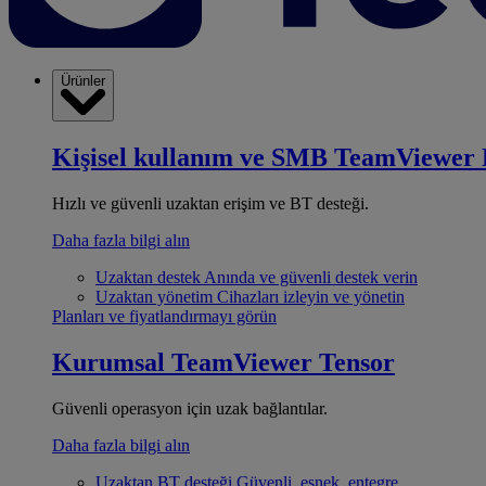
Ürünler
Kişisel kullanım ve SMB
TeamViewer 
Hızlı ve güvenli uzaktan erişim ve BT desteği.
Daha fazla bilgi alın
Uzaktan destek
Anında ve güvenli destek verin
Uzaktan yönetim
Cihazları izleyin ve yönetin
Planları ve fiyatlandırmayı görün
Kurumsal
TeamViewer Tensor
Güvenli operasyon için uzak bağlantılar.
Daha fazla bilgi alın
Uzaktan BT desteği
Güvenli, esnek, entegre