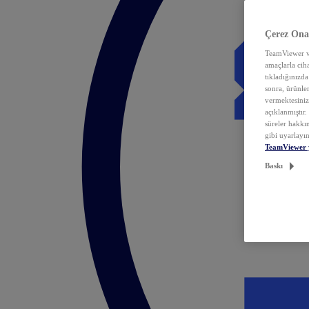
Çerez Ona
TeamViewer ve
amaçlarla ciha
tıkladığınızda
sonra, ürünle
vermektesiniz.
açıklanmıştır
süreler hakkın
gibi uyarlayın
TeamViewer 
Baskı