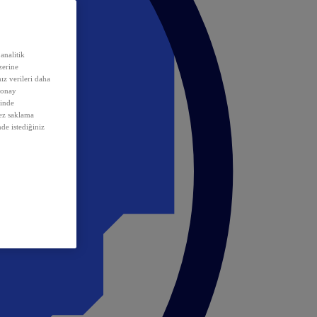
analitik
erine
ız verileri daha
 onay
inde
rez saklama
nde istediğiniz