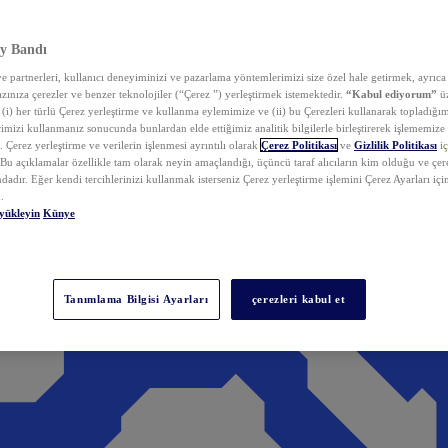
y Bandı
 partnerleri, kullanıcı deneyiminizi ve pazarlama yöntemlerimizi size özel hale getirmek, ayrıca 
zınıza çerezler ve benzer teknolojiler (“Çerez ”) yerleştirmek istemektedir.
“Kabul ediyorum”
üz
 (i) her türlü Çerez yerleştirme ve kullanma eylemimize ve (ii) bu Çerezleri kullanarak topladığım
rimizi kullanmanız sonucunda bunlardan elde ettiğimiz analitik bilgilerle birleştirerek işlememize
 Çerez yerleştirme ve verilerin işlenmesi ayrıntılı olarak
Çerez Politikası
ve
Gizlilik Politikası
iç
. Bu açıklamalar özellikle tam olarak neyin amaçlandığı, üçüncü taraf alıcıların kim olduğu ve çe
dadır. Eğer kendi tercihlerinizi kullanmak isterseniz Çerez yerleştirme işlemini Çerez Ayarları içi
.
yükleyin
Künye
Tanımlama Bilgisi Ayarları
çerezleri kabul et