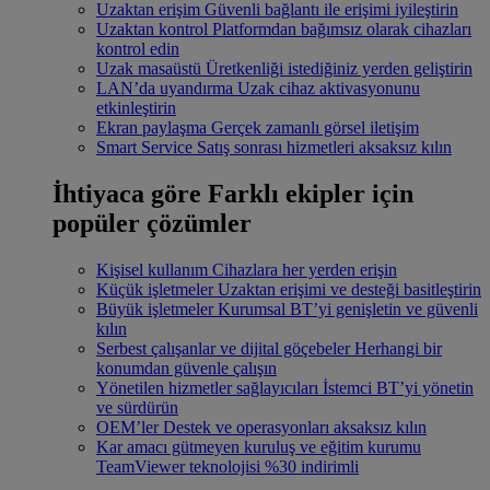
Uzaktan erişim
Güvenli bağlantı ile erişimi iyileştirin
Uzaktan kontrol
Platformdan bağımsız olarak cihazları
kontrol edin
Uzak masaüstü
Üretkenliği istediğiniz yerden geliştirin
LAN’da uyandırma
Uzak cihaz aktivasyonunu
etkinleştirin
Ekran paylaşma
Gerçek zamanlı görsel iletişim
Smart Service
Satış sonrası hizmetleri aksaksız kılın
İhtiyaca göre
Farklı ekipler için
popüler çözümler
Kişisel kullanım
Cihazlara her yerden erişin
Küçük işletmeler
Uzaktan erişimi ve desteği basitleştirin
Büyük işletmeler
Kurumsal BT’yi genişletin ve güvenli
kılın
Serbest çalışanlar ve dijital göçebeler
Herhangi bir
konumdan güvenle çalışın
Yönetilen hizmetler sağlayıcıları
İstemci BT’yi yönetin
ve sürdürün
OEM’ler
Destek ve operasyonları aksaksız kılın
Kar amacı gütmeyen kuruluş ve eğitim kurumu
TeamViewer teknolojisi %30 indirimli