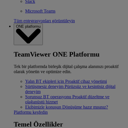
Slack
Microsoft Teams
Tüm entegrasyonları görüntüleyin
ONE platformu
TeamViewer ONE Platformu
Tek bir platformda birleşik dijital çalışma alanınızı proaktif
olarak yönetin ve optimize edin.
Yalın BT ekipleri için
Proaktif cihaz yönetimi
Sürtüşmesiz deneyim
Pürüzsüz ve kesintisiz dijital
deneyim
Sorunsuz BT operasyonu
Proaktif düzeltme ve
olağanüstü hizmet
Ekibimizle konuşun
Dönüşüme hazır mısınız?
Platformu keşfedin
Temel Özellikler