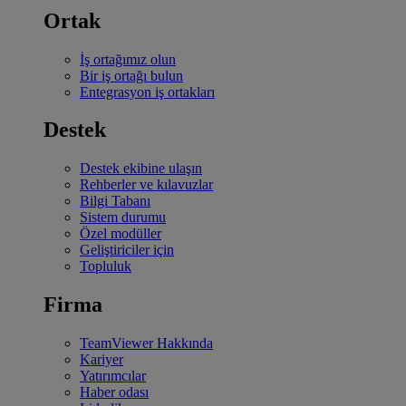
Ortak
İş ortağımız olun
Bir iş ortağı bulun
Entegrasyon iş ortakları
Destek
Destek ekibine ulaşın
Rehberler ve kılavuzlar
Bilgi Tabanı
Sistem durumu
Özel modüller
Geliştiriciler için
Topluluk
Firma
TeamViewer Hakkında
Kariyer
Yatırımcılar
Haber odası