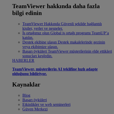
TeamViewer hakkında daha fazla
bilgi edinin
TeamViewer Hakkında
Güvenli şekilde bağlantılı
kişiler, yerler ve nesneler.
İş ortağımız olun
Global iş ortağı programı TeamUP’a
katılın.
Destek ekibine ulaşın
Destek makalelerinde gezinin
veya ekibimize ulaşın.
Başarı öyküleri
TeamViewer müşterilerinin elde ettikleri
sonuçları keşfedin.
HABERLER
TeamViewer, müşterilerin AI teklifine hızlı adapte
olduğunu bildiriyor.
Kaynaklar
Blog
Başarı öyküleri
Etkinlikler ve web seminerleri
Güven Merkezi