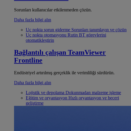
Sorunları kullanıcılar etkilenmeden çözün.
Daha fazla bilgi alın
Uç nokta sorun giderme
Sorunları tanımlayın ve çözün
Uç nokta otomasyonu
Rutin BT görevlerini
otomatikleştirin
Bağlantılı çalışan
TeamViewer
Frontline
Endüstriyel artırılmış gerçeklik ile verimliliği sürdürün.
Daha fazla bilgi alın
Lojistik ve depolama
Dokunmadan malzeme işleme
Eğitim ve oryantasyon
Hızlı oryantasyon ve beceri
geliştirme