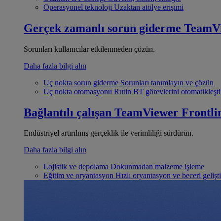
Operasyonel teknoloji
Uzaktan atölye erişimi
Gerçek zamanlı sorun giderme
TeamV
Sorunları kullanıcılar etkilenmeden çözün.
Daha fazla bilgi alın
Uç nokta sorun giderme
Sorunları tanımlayın ve çözün
Uç nokta otomasyonu
Rutin BT görevlerini otomatikleşti
Bağlantılı çalışan
TeamViewer Frontli
Endüstriyel artırılmış gerçeklik ile verimliliği sürdürün.
Daha fazla bilgi alın
Lojistik ve depolama
Dokunmadan malzeme işleme
Eğitim ve oryantasyon
Hızlı oryantasyon ve beceri gelişt