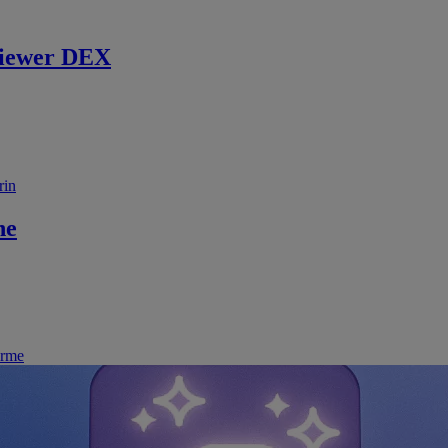
iewer DEX
rin
ne
irme