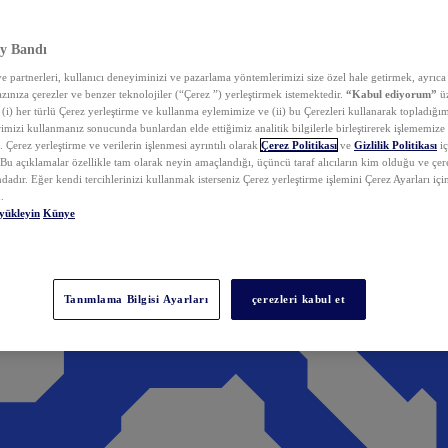
y Bandı
 partnerleri, kullanıcı deneyiminizi ve pazarlama yöntemlerimizi size özel hale getirmek, ayrıca 
zınıza çerezler ve benzer teknolojiler (“Çerez ”) yerleştirmek istemektedir.
“Kabul ediyorum”
üz
 (i) her türlü Çerez yerleştirme ve kullanma eylemimize ve (ii) bu Çerezleri kullanarak topladığım
rimizi kullanmanız sonucunda bunlardan elde ettiğimiz analitik bilgilerle birleştirerek işlememize
 Çerez yerleştirme ve verilerin işlenmesi ayrıntılı olarak
Çerez Politikası
ve
Gizlilik Politikası
iç
. Bu açıklamalar özellikle tam olarak neyin amaçlandığı, üçüncü taraf alıcıların kim olduğu ve çe
dadır. Eğer kendi tercihlerinizi kullanmak isterseniz Çerez yerleştirme işlemini Çerez Ayarları içi
.
yükleyin
Künye
Tanımlama Bilgisi Ayarları
çerezleri kabul et