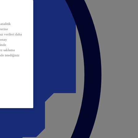
analitik
erine
ız verileri daha
 onay
inde
rez saklama
nde istediğiniz