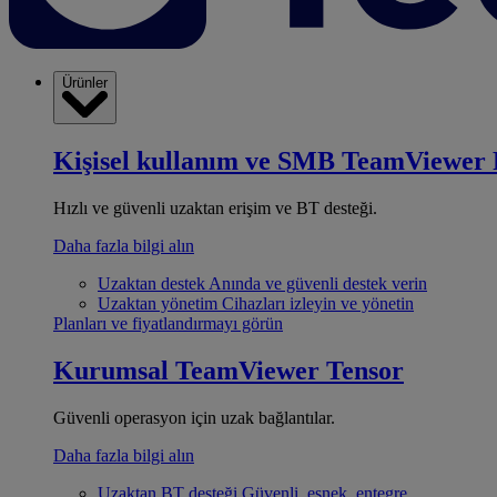
Ürünler
Kişisel kullanım ve SMB
TeamViewer 
Hızlı ve güvenli uzaktan erişim ve BT desteği.
Daha fazla bilgi alın
Uzaktan destek
Anında ve güvenli destek verin
Uzaktan yönetim
Cihazları izleyin ve yönetin
Planları ve fiyatlandırmayı görün
Kurumsal
TeamViewer Tensor
Güvenli operasyon için uzak bağlantılar.
Daha fazla bilgi alın
Uzaktan BT desteği
Güvenli, esnek, entegre