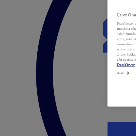
Çerez Ona
TeamViewer ve
amaçlarla ciha
tıkladığınızda
sonra, ürünle
vermektesiniz.
açıklanmıştır
süreler hakkın
gibi uyarlayın
TeamViewer 
Baskı