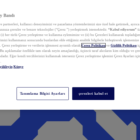
y Bandı
 partnerleri, kullanıcı deneyiminizi ve pazarlama yöntemlerimizi size özel hale getirmek, ayrıca 
zınıza çerezler ve benzer teknolojiler (“Çerez ”) yerleştirmek istemektedir.
“Kabul ediyorum”
üz
 (i) her türlü Çerez yerleştirme ve kullanma eylemimize ve (ii) bu Çerezleri kullanarak topladığım
rimizi kullanmanız sonucunda bunlardan elde ettiğimiz analitik bilgilerle birleştirerek işlememize
 Çerez yerleştirme ve verilerin işlenmesi ayrıntılı olarak
Çerez Politikası
ve
Gizlilik Politikası
iç
. Bu açıklamalar özellikle tam olarak neyin amaçlandığı, üçüncü taraf alıcıların kim olduğu ve çe
dadır. Eğer kendi tercihlerinizi kullanmak isterseniz Çerez yerleştirme işlemini Çerez Ayarları içi
.
yükleyin
Künye
Tanımlama Bilgisi Ayarları
çerezleri kabul et