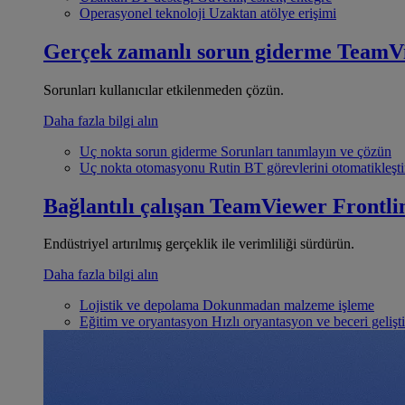
Operasyonel teknoloji
Uzaktan atölye erişimi
Gerçek zamanlı sorun giderme
TeamV
Sorunları kullanıcılar etkilenmeden çözün.
Daha fazla bilgi alın
Uç nokta sorun giderme
Sorunları tanımlayın ve çözün
Uç nokta otomasyonu
Rutin BT görevlerini otomatikleşti
Bağlantılı çalışan
TeamViewer Frontli
Endüstriyel artırılmış gerçeklik ile verimliliği sürdürün.
Daha fazla bilgi alın
Lojistik ve depolama
Dokunmadan malzeme işleme
Eğitim ve oryantasyon
Hızlı oryantasyon ve beceri gelişt