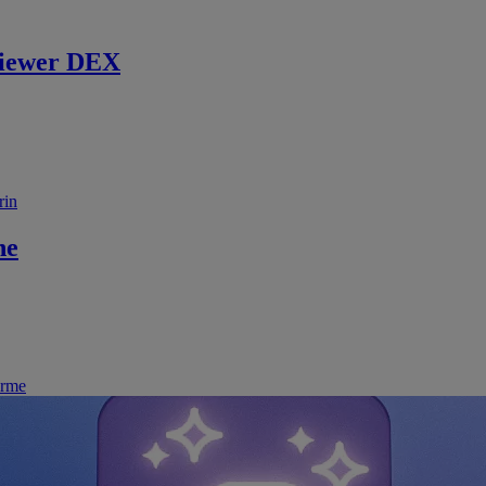
iewer DEX
rin
ne
irme