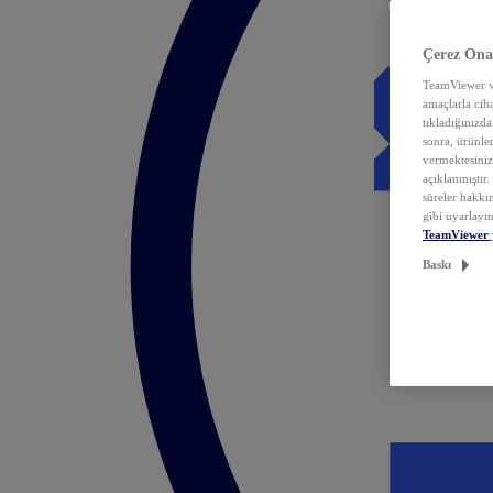
Çerez Ona
TeamViewer ve
amaçlarla ciha
tıkladığınızda
sonra, ürünle
vermektesiniz.
açıklanmıştır
süreler hakkın
gibi uyarlayın
TeamViewer 
Baskı