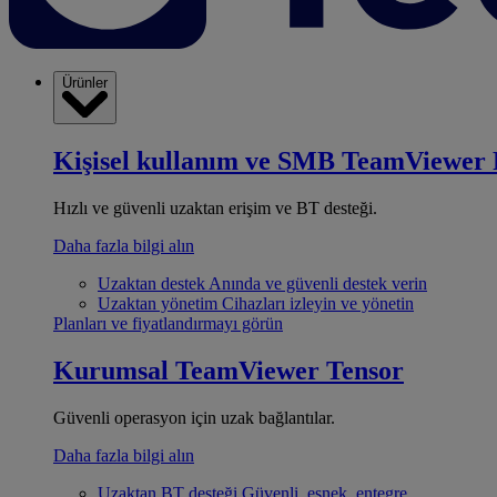
Ürünler
Kişisel kullanım ve SMB
TeamViewer 
Hızlı ve güvenli uzaktan erişim ve BT desteği.
Daha fazla bilgi alın
Uzaktan destek
Anında ve güvenli destek verin
Uzaktan yönetim
Cihazları izleyin ve yönetin
Planları ve fiyatlandırmayı görün
Kurumsal
TeamViewer Tensor
Güvenli operasyon için uzak bağlantılar.
Daha fazla bilgi alın
Uzaktan BT desteği
Güvenli, esnek, entegre