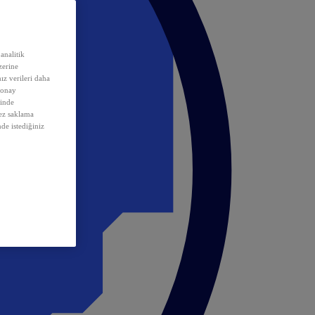
analitik
erine
ız verileri daha
 onay
inde
rez saklama
nde istediğiniz