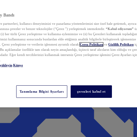
y Bandı
 partnerleri, kullanıcı deneyiminizi ve pazarlama yöntemlerimizi size özel hale getirmek, ayrıca 
zınıza çerezler ve benzer teknolojiler (“Çerez ”) yerleştirmek istemektedir.
“Kabul ediyorum”
üz
 (i) her türlü Çerez yerleştirme ve kullanma eylemimize ve (ii) bu Çerezleri kullanarak topladığım
rimizi kullanmanız sonucunda bunlardan elde ettiğimiz analitik bilgilerle birleştirerek işlememize
 Çerez yerleştirme ve verilerin işlenmesi ayrıntılı olarak
Çerez Politikası
ve
Gizlilik Politikası
iç
. Bu açıklamalar özellikle tam olarak neyin amaçlandığı, üçüncü taraf alıcıların kim olduğu ve çe
dadır. Eğer kendi tercihlerinizi kullanmak isterseniz Çerez yerleştirme işlemini Çerez Ayarları içi
.
yükleyin
Künye
Tanımlama Bilgisi Ayarları
çerezleri kabul et