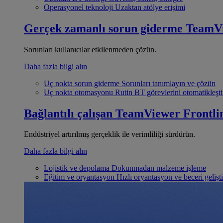
Operasyonel teknoloji
Uzaktan atölye erişimi
Gerçek zamanlı sorun giderme
TeamV
Sorunları kullanıcılar etkilenmeden çözün.
Daha fazla bilgi alın
Uç nokta sorun giderme
Sorunları tanımlayın ve çözün
Uç nokta otomasyonu
Rutin BT görevlerini otomatikleşti
Bağlantılı çalışan
TeamViewer Frontli
Endüstriyel artırılmış gerçeklik ile verimliliği sürdürün.
Daha fazla bilgi alın
Lojistik ve depolama
Dokunmadan malzeme işleme
Eğitim ve oryantasyon
Hızlı oryantasyon ve beceri gelişt