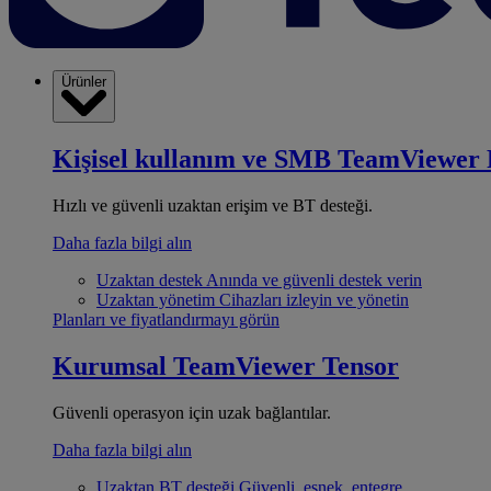
Ürünler
Kişisel kullanım ve SMB
TeamViewer 
Hızlı ve güvenli uzaktan erişim ve BT desteği.
Daha fazla bilgi alın
Uzaktan destek
Anında ve güvenli destek verin
Uzaktan yönetim
Cihazları izleyin ve yönetin
Planları ve fiyatlandırmayı görün
Kurumsal
TeamViewer Tensor
Güvenli operasyon için uzak bağlantılar.
Daha fazla bilgi alın
Uzaktan BT desteği
Güvenli, esnek, entegre