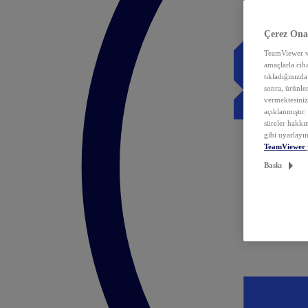
Çerez Ona
TeamViewer ve
amaçlarla ciha
tıkladığınızda
sonra, ürünle
vermektesiniz.
açıklanmıştır
süreler hakkın
gibi uyarlayın
TeamViewer 
Baskı