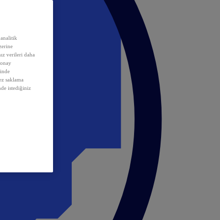
analitik
erine
ız verileri daha
 onay
inde
rez saklama
nde istediğiniz