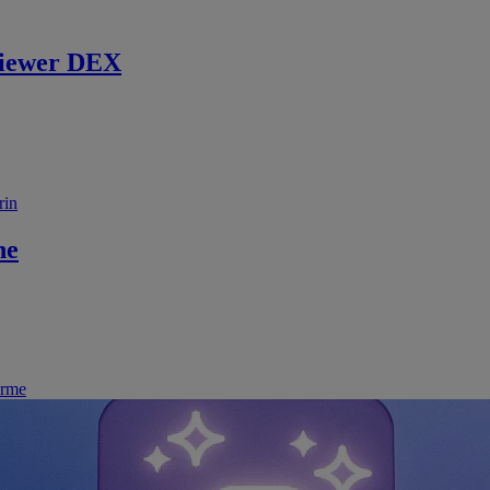
iewer DEX
rin
ne
irme