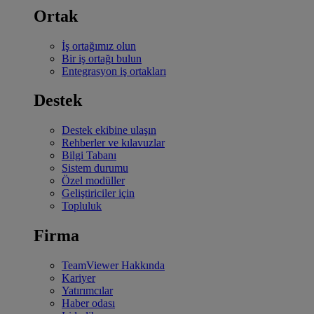
Ortak
İş ortağımız olun
Bir iş ortağı bulun
Entegrasyon iş ortakları
Destek
Destek ekibine ulaşın
Rehberler ve kılavuzlar
Bilgi Tabanı
Sistem durumu
Özel modüller
Geliştiriciler için
Topluluk
Firma
TeamViewer Hakkında
Kariyer
Yatırımcılar
Haber odası