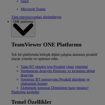
Slack
Microsoft Teams
Tüm entegrasyonları görüntüleyin
ONE platformu
TeamViewer ONE Platformu
Tek bir platformda birleşik dijital çalışma alanınızı proaktif
olarak yönetin ve optimize edin.
Yalın BT ekipleri için
Proaktif cihaz yönetimi
Sürtüşmesiz deneyim
Pürüzsüz ve kesintisiz dijital
deneyim
Sorunsuz BT operasyonu
Proaktif düzeltme ve
olağanüstü hizmet
Ekibimizle konuşun
Dönüşüme hazır mısınız?
Platformu keşfedin
Temel Özellikler