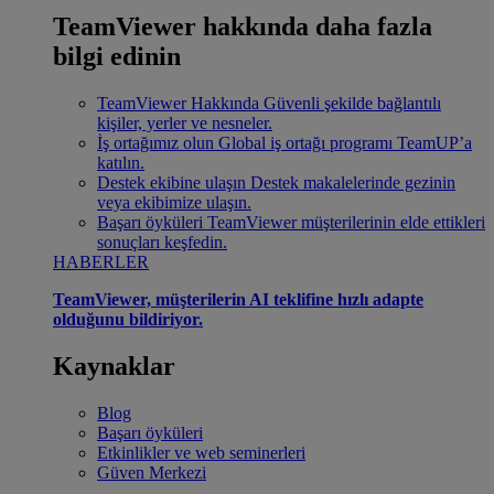
TeamViewer hakkında daha fazla
bilgi edinin
TeamViewer Hakkında
Güvenli şekilde bağlantılı
kişiler, yerler ve nesneler.
İş ortağımız olun
Global iş ortağı programı TeamUP’a
katılın.
Destek ekibine ulaşın
Destek makalelerinde gezinin
veya ekibimize ulaşın.
Başarı öyküleri
TeamViewer müşterilerinin elde ettikleri
sonuçları keşfedin.
HABERLER
TeamViewer, müşterilerin AI teklifine hızlı adapte
olduğunu bildiriyor.
Kaynaklar
Blog
Başarı öyküleri
Etkinlikler ve web seminerleri
Güven Merkezi