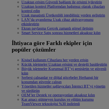
Uzaktan erişim
Güvenli bağlantı ile erişimi iyileştirin
Uzaktan kontrol
Platformdan bağımsız olarak cihazları
kontrol edin
Uzak masaüstü
Üretkenliği istediğiniz yerden geliştirin
LAN’da uyandırma
Uzak cihaz aktivasyonunu
etkinleştirin
Ekran paylaşma
Gerçek zamanlı görsel iletişim
Smart Service
Satış sonrası hizmetleri aksaksız kılın
İhtiyaca göre
Farklı ekipler için
popüler çözümler
Kişisel kullanım
Cihazlara her yerden erişin
Küçük işletmeler
Uzaktan erişimi ve desteği basitleştirin
Büyük işletmeler
Kurumsal BT’yi genişletin ve güvenli
kılın
Serbest çalışanlar ve dijital göçebeler
Herhangi bir
konumdan güvenle çalışın
Yönetilen hizmetler sağlayıcıları
İstemci BT’yi yönetin
ve sürdürün
OEM’ler
Destek ve operasyonları aksaksız kılın
Kar amacı gütmeyen kuruluş ve eğitim kurumu
TeamViewer teknolojisi %30 indirimli