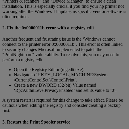
"Printers & scanners" and "Device Manager" to ensure a clean
installation. This is especially crucial if you find your hp printer not
working after the Windows 11 update, as specific vendor software is
often required.
2. Fix the 0x0000011b error with a registry edit
Another frequent and frustrating issue is the ‘Windows cannot
connect to the printer error 0x0000011b’. This error is often linked
to security changes Microsoft implemented to patch the
"PrintNightmare" vulnerability. To resolve this, you may need to
perform a registry edit.
Open the Registry Editor (regedit.exe).
Navigate to ‘HKEY_LOCAL_MACHINE\System
\CurrentControlSet \Control\Print’.
Create a new DWORD (32-bit) Value named
‘RpcAuthnLevelPrivacyEnabled’ and set its value to ‘0’.
A system restart is required for this change to take effect. Please be
cautious when editing the registry and consider creating a backup
first.
3. Restart the Print Spooler service