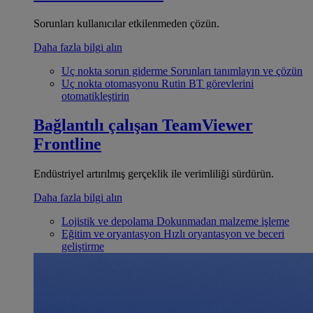
Sorunları kullanıcılar etkilenmeden çözün.
Daha fazla bilgi alın
Uç nokta sorun giderme
Sorunları tanımlayın ve çözün
Uç nokta otomasyonu
Rutin BT görevlerini
otomatikleştirin
Bağlantılı çalışan
TeamViewer
Frontline
Endüstriyel artırılmış gerçeklik ile verimliliği sürdürün.
Daha fazla bilgi alın
Lojistik ve depolama
Dokunmadan malzeme işleme
Eğitim ve oryantasyon
Hızlı oryantasyon ve beceri
geliştirme