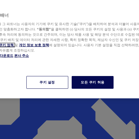
 배너
wer와 그 파트너는 사용자의 기기에 쿠키 및 유사한 기술("쿠키")을 배치하여 분석과 더불어 사용
개인 맞춤화하고자 합니다.
“동의함”
을 클릭하면 (i) 당사의 모든 쿠키의 설정 및 사용과 (ii) 
후속 처리에 동의하는 것으로 간주되며, 이는 당사 제품 사용 및 해당 분석 수단으로 수집된 
 쿠키 배치 및 데이터 처리에 관한 자세한 사항, 특히 정확한 목적, 제삼자 수신인 및 쿠키 저장
쿠키 정책
및
개인 정보 보호 정책
에 설명되어 있습니다. 사용자 기본 설정을 직접 선택하려면
 자유롭게 조정하십시오.
er 다운로드
본사 주소
쿠키 설정
모든 쿠키 허용