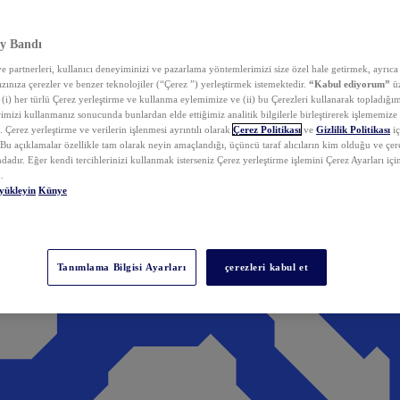
y Bandı
 partnerleri, kullanıcı deneyiminizi ve pazarlama yöntemlerimizi size özel hale getirmek, ayrıca 
zınıza çerezler ve benzer teknolojiler (“Çerez ”) yerleştirmek istemektedir.
“Kabul ediyorum”
üz
 (i) her türlü Çerez yerleştirme ve kullanma eylemimize ve (ii) bu Çerezleri kullanarak topladığım
rimizi kullanmanız sonucunda bunlardan elde ettiğimiz analitik bilgilerle birleştirerek işlememize
 Çerez yerleştirme ve verilerin işlenmesi ayrıntılı olarak
Çerez Politikası
ve
Gizlilik Politikası
iç
. Bu açıklamalar özellikle tam olarak neyin amaçlandığı, üçüncü taraf alıcıların kim olduğu ve çe
dadır. Eğer kendi tercihlerinizi kullanmak isterseniz Çerez yerleştirme işlemini Çerez Ayarları içi
.
yükleyin
Künye
Tanımlama Bilgisi Ayarları
çerezleri kabul et