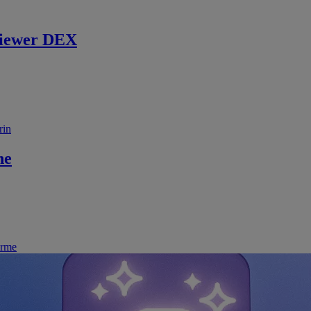
iewer DEX
rin
ne
irme