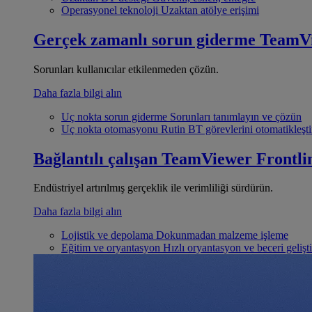
Operasyonel teknoloji
Uzaktan atölye erişimi
Gerçek zamanlı sorun giderme
TeamV
Sorunları kullanıcılar etkilenmeden çözün.
Daha fazla bilgi alın
Uç nokta sorun giderme
Sorunları tanımlayın ve çözün
Uç nokta otomasyonu
Rutin BT görevlerini otomatikleşti
Bağlantılı çalışan
TeamViewer Frontli
Endüstriyel artırılmış gerçeklik ile verimliliği sürdürün.
Daha fazla bilgi alın
Lojistik ve depolama
Dokunmadan malzeme işleme
Eğitim ve oryantasyon
Hızlı oryantasyon ve beceri gelişt