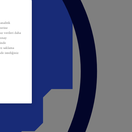
analitik
erine
ız verileri daha
 onay
inde
rez saklama
nde istediğiniz