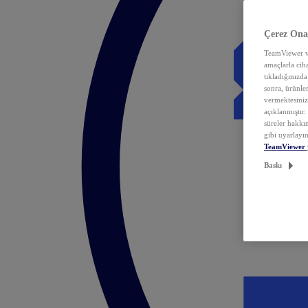
Çerez Ona
TeamViewer ve
amaçlarla ciha
tıkladığınızda
sonra, ürünle
vermektesiniz.
açıklanmıştır
süreler hakkın
gibi uyarlayın
TeamViewer 
Baskı